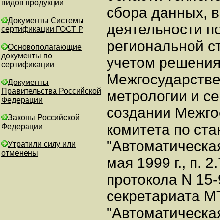
видов продукции
сбора данных, 
Документы Системы
деятельности п
сертификации ГОСТ Р
региональной ст
Основополагающие
документы по
учетом решения
сертификации
Межгосударстве
Документы
Правительства Российской
метрологии и с
Федерации
создании Межго
Законы Российской
комитета по ст
Федерации
"Автоматическая
Утратили силу или
отменены
мая 1999 г., п. 2.
протокола N 15-
секретариата М
"Автоматическа