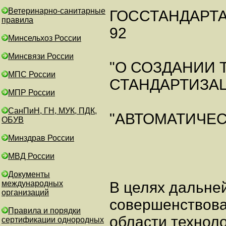
Ветеринарно-санитарные
ГОССТАНДАРТА 
правила
92
Минсельхоз России
Минсвязи России
"О СОЗДАНИИ 
МПС России
СТАНДАРТИЗА
МПР России
СанПиН, ГН, МУК, ПДК,
"АВТОМАТИЧЕ
ОБУВ
Минздрав России
МВД России
Документы
международных
В целях дальне
организаций
совершенствова
Правила и порядки
области технол
сертификации однородных