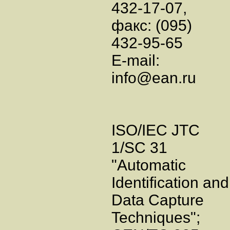
432-17-07,
факс: (095)
432-95-65
E-mail:
info@ean.ru
ISO/IEC JTC
1/SC 31
"Automatic
Identification and
Data Capture
Techniques";