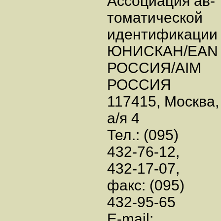
Ассоциация ав-
томатической
идентификаци
ЮНИСКАН/EA
РОССИЯ/AIM
РОССИЯ
117415, Москва,
а/я 4
Тел.: (095)
432-76-12,
432-17-07,
факс: (095)
432-95-65
E-mail: