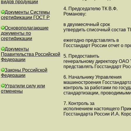
видов продукции
4. Председателю ТК В.Ф.
Документы Системы
Романову:
сертификации ГОСТ Р
в двухмесячный срок
Основополагающие
утвердить списочный состав Т
документы по
сертификации
ежегодно представлять в
Госстандарт России отчет о п
Документы
Правительства Российской
5. Предоставить
Федерации
генеральному директору ОАО 
представлять Госстандарт Рос
Законы Российской
Федерации
6. Начальнику Управления
машиностроения Госстандарта
Утратили силу или
контроль за работами по госу
отменены
стандартизации, проводимыми
7. Контроль за
исполнением настоящего Прик
Госстандарта России И.А. Кор