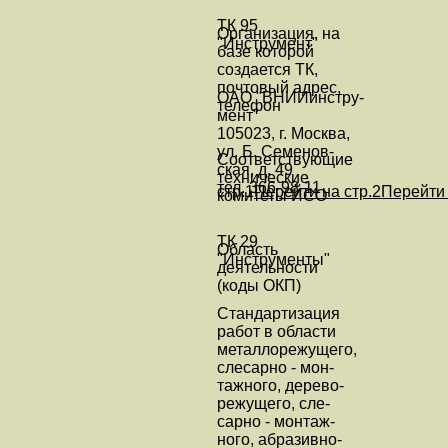
ТК 95
Организация, на
"Инструмент"
базе которой
создается ТК,
почтовый адрес,
ОАО "ВНИИинстру-
телефон
мент"
105023, г. Москва,
ул. Б. Семенов-
Соответствующие
ская, д. 49
технические
тел. 366-98-11
стр.1
Перейти на стр.2
Перейти 
комитеты ИСО
ТК 29
Область
"Инструменты"
деятельности
(коды ОКП)
Стандартизация
работ в области
металлорежущего,
слесарно - мон-
тажного, дерево-
режущего, сле-
сарно - монтаж-
ного, абразивно-