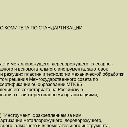
О КОМИТЕТА ПО СТАНДАРТИЗАЦИИ
ласти металлорежущего, дереворежущего, слесарно -
азного и вспомогательного инструмента, заготовок
и режущих пластин и технологии механической обработки
етом решения Межгосударственного совета по
 сертификации об образовании МТК 95
дения его секретариата на Российскую
сованию с заинтересованными организациями,
) "Инструмент" с закреплением за ним
ндартизации металлорежущего, дереворежущего,
ивного, алмазного и вспомогательного инструмента,