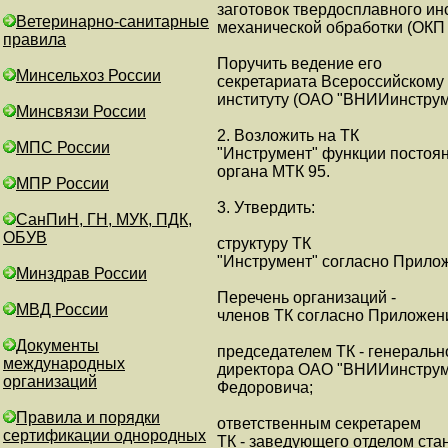
заготовок твердосплавного ин
Ветеринарно-санитарные
механической обработки (ОКП 
правила
Поручить ведение его
Минсельхоз России
секретариата Всероссийскому
институту (ОАО "ВНИИинструм
Минсвязи России
2. Возложить на ТК
МПС России
"Инструмент" функции постоя
органа МТК 95.
МПР России
3. Утвердить:
СанПиН, ГН, МУК, ПДК,
ОБУВ
структуру ТК
"Инструмент" согласно Прило
Минздрав России
Перечень организаций -
МВД России
членов ТК согласно Приложен
Документы
председателем ТК - генеральн
международных
директора ОАО "ВНИИинструм
организаций
Федоровича;
Правила и порядки
ответственным секретарем
сертификации однородных
ТК - заведующего отделом ст