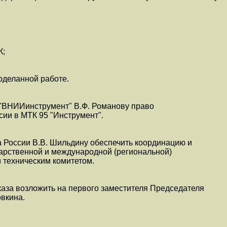
К;
роделанной работе.
"ВНИИинструмент" В.Ф. Романову право
сии в МТК 95 "Инструмент".
 России В.В. Шильдину обеспечить координацию и
дарственной и международной (региональной)
 техническим комитетом.
аза возложить на первого заместителя Председателя
овкина.