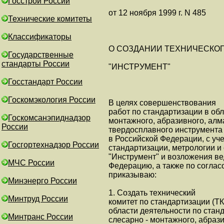
Госстрой России
от 12 ноября 1999 г. N 485
Технические комитеты
Классификаторы
О СОЗДАНИИ ТЕХНИЧЕСКОГ
Государственные
стандарты России
"ИНСТРУМЕНТ"
Госстандарт России
Госкомэкология России
В целях совершенствования
работ по стандартизации в об
Госкомсанэпиднадзор
монтажного, абразивного, алм
России
твердосплавного инструмента 
в Российской Федерации, с уч
Госгортехнадзор России
стандартизации, метрологии и
"Инструмент" и возложения ве
МЧС России
Федерацию, а также по согла
приказываю:
Минэнерго России
1. Создать технический
Минтруд России
комитет по стандартизации (ТК
области деятельности по ста
Минтранс России
слесарно - монтажного, абраз