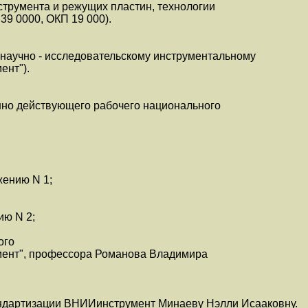
струмента и режущих пластин, технологии
39 0000, ОКП 19 000).
 научно - исследовательскому инструментальному
ент").
нно действующего рабочего национального
жению N 1;
ию N 2;
ого
ент", профессора Романова Владимира
андартизации ВНИИинструмент Минаеву Нэлли Исааковну.