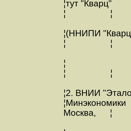
¦тут "Кварц"
¦ ¦
¦(ННИПИ "Квар
¦ ¦
¦
¦ ¦
¦2. ВНИИ "Этал
¦Минэкономики 
Москва, ¦