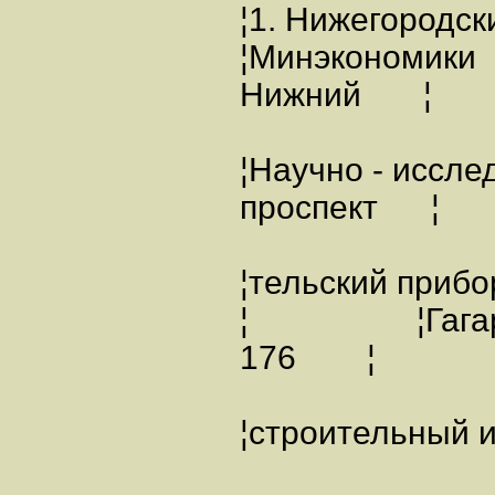
¦1. Нижегородс
¦Минэкономики 
Нижний ¦
¦Научно - исс
проспект ¦
¦тельский приб
¦ ¦Гагарин
176 ¦
¦строите