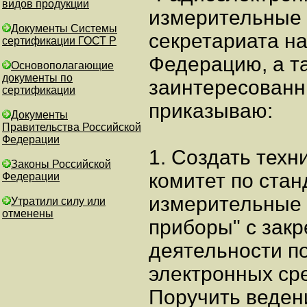
видов продукции
измерительные 
Документы Системы
секретариата н
сертификации ГОСТ Р
Федерацию, а т
Основополагающие
документы по
заинтересованн
сертификации
приказываю:
Документы
Правительства Российской
Федерации
1. Создать техн
Законы Российской
комитет по ста
Федерации
измерительные
Утратили силу или
отменены
приборы" с зак
деятельности п
электронных ср
Поручить веден