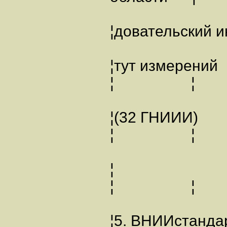
¦довател
¦тут измерен
¦ ¦
¦(32 ГНИИИ
¦ ¦
¦
¦ ¦
¦5. ВНИИстанд