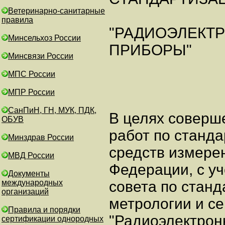
Ветеринарно-санитарные
правила
"РАДИОЭЛЕКТ
Минсельхоз России
ПРИБОРЫ"
Минсвязи России
МПС России
МПР России
СанПиН, ГН, МУК, ПДК,
В целях соверш
ОБУВ
работ по станда
Минздрав России
средств измере
МВД России
Федерации, с у
Документы
международных
совета по станд
организаций
метрологии и с
Правила и порядки
"Радиоэлектро
сертификации однородных