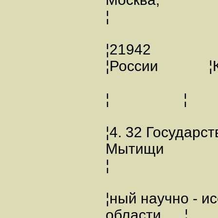
¦
¦21942
¦России 
¦ ¦
¦4. 32 Государ
Мытищи
¦
¦ный научно -
области ¦