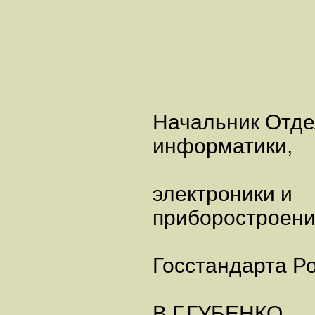
Начальник Отд
информатики,
электроники и
приборостроен
Госстандарта Р
В.Г.ГУБЕНКО