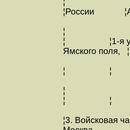
¦
¦России 
¦
¦ ¦1-я у
Ямского поля, ¦
¦ ¦ 
¦
¦ ¦
¦3. Войсковая 
Москва,