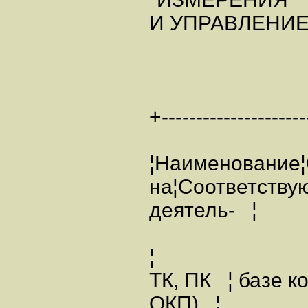
И УПРАВЛЕНИ
+---------------------
¦Наименование¦
на¦Соответству
деятель- ¦
¦
ТК, ПК ¦ базе к
ОКП) ¦