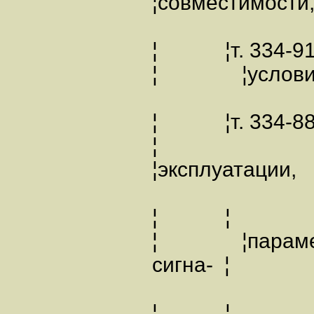
¦совместимости
¦ ¦т. 334-91
¦ ¦услов
¦ ¦т. 334-8
¦
¦эксплуатации,
¦ ¦
¦ ¦параме
сигна- ¦
¦ ¦