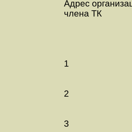
Адрес организац
члена ТК
1
2
3