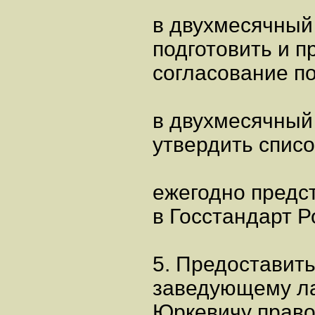
в двухмесячный
подготовить и п
согласование п
в двухмесячный
утвердить списо
ежегодно предс
в Госстандарт Р
5. Предоставит
заведующему ла
Юркевичу право