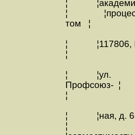
¦ ¦академии
¦ ¦процесса
том ¦
¦ ¦117806
¦
¦ ¦ул.
Профсоюз- 
¦
¦ ¦ная, д. 
¦