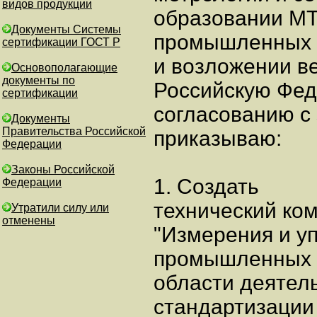
видов продукции
образовании МТ
Документы Системы
промышленных 
сертификации ГОСТ Р
и возложении ве
Основополагающие
документы по
Российскую Фед
сертификации
согласованию с
Документы
Правительства Российской
приказываю:
Федерации
Законы Российской
1. Создать
Федерации
технический ком
Утратили силу или
отменены
"Измерения и у
промышленных п
области деятел
стандартизации