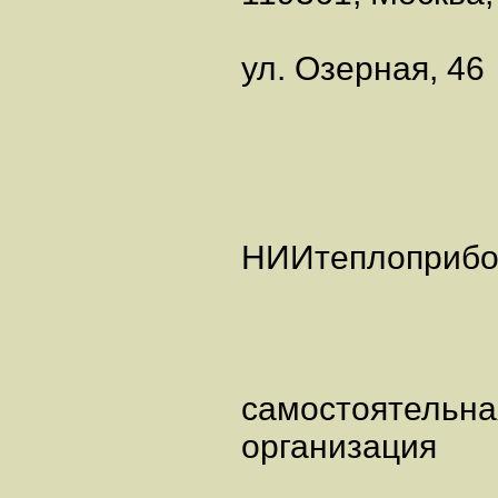
ул. Озерная,
НИИтеплопр
самостоятель
организаци