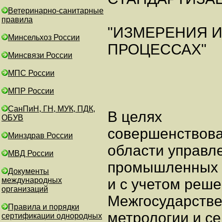
Ветеринарно-санитарные
правила
"ИЗМЕРЕНИЯ 
Минсельхоз России
ПРОЦЕССАХ"
Минсвязи России
МПС России
МПР России
СанПиН, ГН, МУК, ПДК,
В целях
ОБУВ
совершенствова
Минздрав России
области управл
МВД России
промышленных п
Документы
международных
и с учетом реш
организаций
Межгосударстве
Правила и порядки
метрологии и с
сертификации однородных