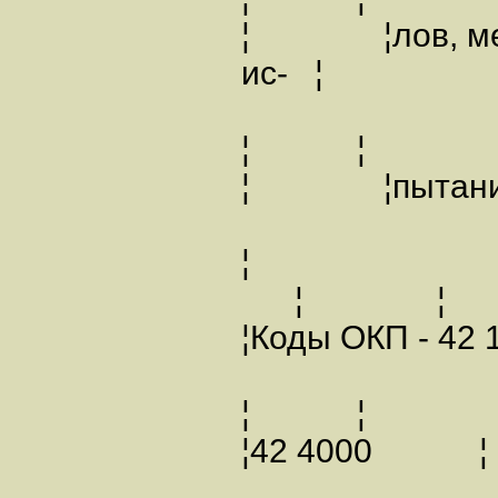
¦ ¦лов, ме
ис- ¦
¦ ¦
¦ ¦пытан
¦
¦ 
¦Коды ОКП - 42 1
¦ ¦
¦42 4000 ¦