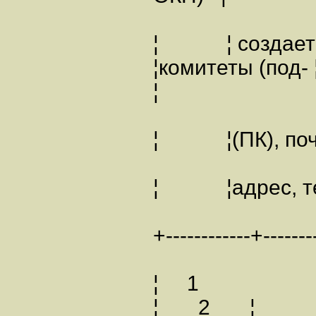
¦ ¦ создает
¦комитеты 
¦
¦ ¦(ПК), по
¦ ¦адрес
+------------+--------
¦ 1
¦ 2 ¦