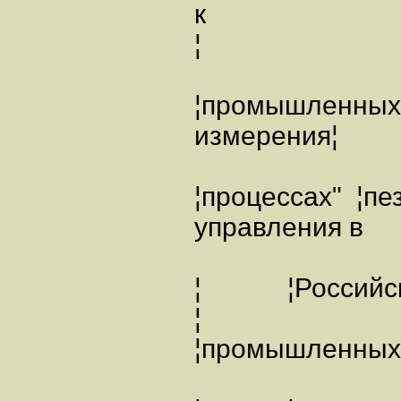
к
¦
¦промышленны
измерения¦
¦процессах"
управления в 
¦ ¦Россий
¦
¦промышленн