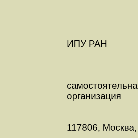
ИПУ РА
самостоятель
организаци
117806, Моск