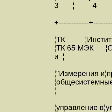
3 ¦ 4 
+------------+--------
¦ТК ¦Инст
¦ТК 65 МЭК ¦О
и ¦
¦"Измерени
¦общесистем
¦
¦управление 