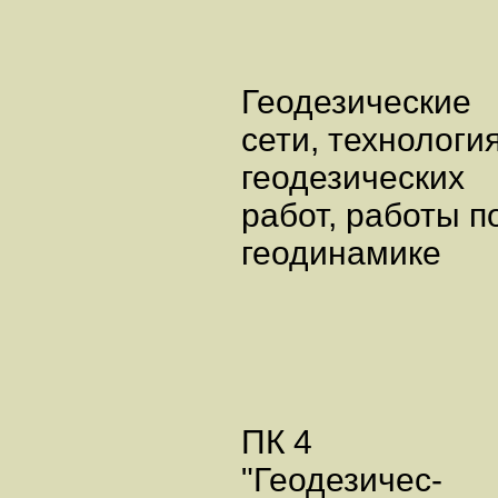
Геодезически
сети, технологи
геодезически
работ, работы п
геодинамике
ПК 4
"Геодезичес-