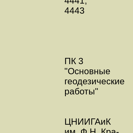
4441,
4443
ПК 3
"Основные
геодезические
работы"
ЦНИИГАиК
им. Ф.Н. Кра-