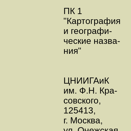
ПК 1
"Картография
и географи-
ческие назва-
ния"
ЦНИИГАиК
им. Ф.Н. Кра-
совского,
125413,
г. Москва,
ул. Онежская,