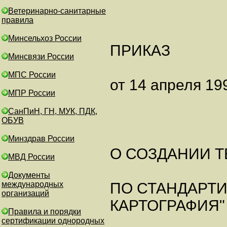
Ветеринарно-санитарные
правила
Минсельхоз России
ПРИКАЗ
Минсвязи России
МПС России
от 14 апреля 19
МПР России
СанПиН, ГН, МУК, ПДК,
ОБУВ
Минздрав России
О СОЗДАНИИ 
МВД России
Документы
международных
ПО СТАНДАРТИ
организаций
КАРТОГРАФИЯ"
Правила и порядки
сертификации однородных