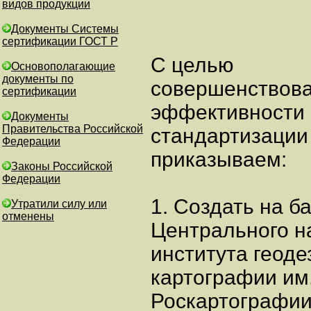
видов продукции
Документы Системы
сертификации ГОСТ Р
С целью
Основополагающие
документы по
совершенствова
сертификации
эффективности 
Документы
Правительства Российской
стандартизации 
Федерации
приказываем:
Законы Российской
Федерации
1. Создать на б
Утратили силу или
отменены
Центрального на
института геоде
картографии им
Роскартографии