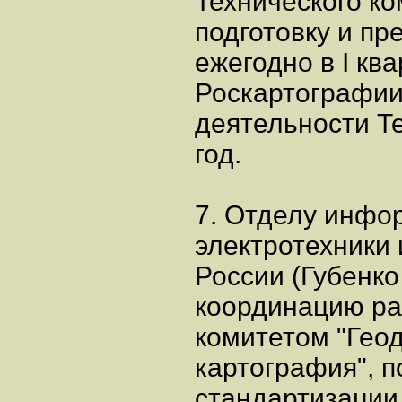
Технического ко
подготовку и пр
ежегодно в I кв
Роскартографи
деятельности Те
год.
7. Отделу инфо
электротехники
России (Губенко
координацию ра
комитетом "Геод
картография", 
стандартизации