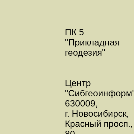
ПК 5
"Прикладная
геодезия"
Центр
"Сибгеоинформ"
630009,
г. Новосибирск,
Красный просп.,
80