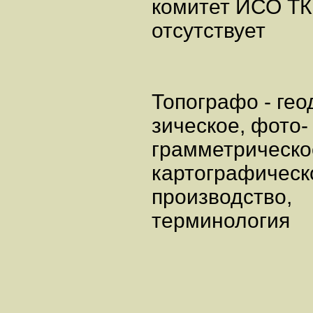
комитет ИСО ТК
отсутствует
Топографо - гео
зическое, фото
грамметрическо
картографичес
производство
терминологи