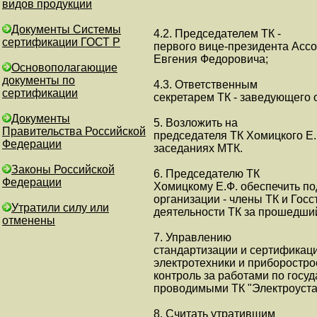
видов продукции
Документы Системы
4.2. Председателем ТК -
сертификации ГОСТ Р
первого вице-президента Асс
Евгения Федоровича;
Основополагающие
документы по
4.3. Ответственным
сертификации
секретарем ТК - заведующег
Документы
5. Возложить на
Правительства Российской
председателя ТК Хомицкого Е
Федерации
заседаниях МТК.
Законы Российской
6. Председателю ТК
Федерации
Хомицкому Е.Ф. обеспечить по
организации - члены ТК и Гос
Утратили силу или
деятельности ТК за прошедший
отменены
7. Управлению
стандартизации и сертификац
электротехники и приборострое
контроль за работами по госу
проводимыми ТК "Электроуста
8. Считать утратившим