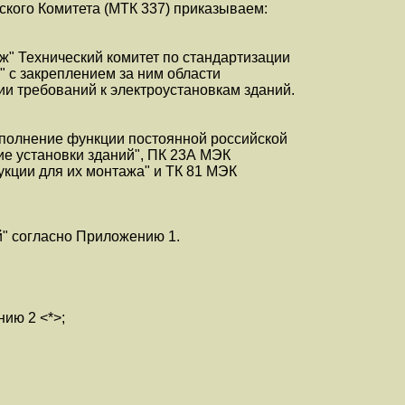
кого Комитета (МТК 337) приказываем:
" Технический комитет по стандартизации
" с закреплением за ним области
ии требований к электроустановкам зданий.
ыполнение функции постоянной российской
ие установки зданий", ПК 23А МЭК
рукции для их монтажа" и ТК 81 МЭК
й" согласно Приложению 1.
нию 2 <*>;