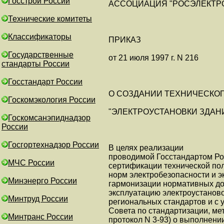
Госстрой России
АССОЦИАЦИЯ "РОСЭЛЕКТР
Технические комитеты
Классификаторы
ПРИКАЗ
Государственные
от 21 июля 1997 г. N 216
стандарты России
Госстандарт России
О СОЗДАНИИ ТЕХНИЧЕСКОГ
Госкомэкология России
"ЭЛЕКТРОУСТАНОВКИ ЗДАН
Госкомсанэпиднадзор
России
Госгортехнадзор России
В целях реализации
проводимой Госстандартом Ро
МЧС России
сертификации технической по
норм электробезопасности и э
Минэнерго России
гармонизации нормативных док
эксплуатацию электроустанов
Минтруд России
региональных стандартов и с 
Совета по стандартизации, метр
Минтранс России
протокол N 3-93) о выполнени