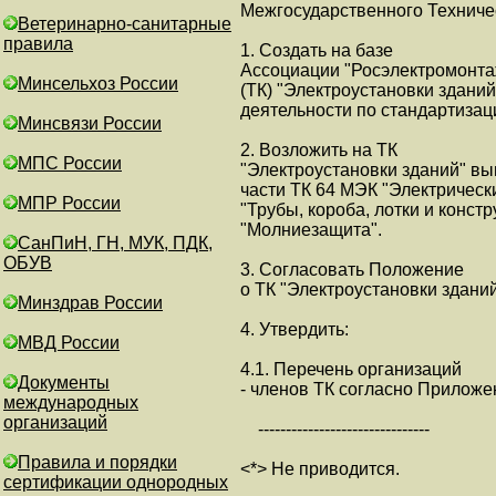
Межгосударственного Техничес
Ветеринарно-санитарные
правила
1. Создать на базе
Ассоциации "Росэлектромонтаж
Минсельхоз России
(ТК) "Электроустановки зданий
деятельности по стандартизац
Минсвязи России
2. Возложить на ТК
МПС России
"Электроустановки зданий" в
части ТК 64 МЭК "Электрическ
МПР России
"Трубы, короба, лотки и конст
"Молниезащита".
СанПиН, ГН, МУК, ПДК,
ОБУВ
3. Согласовать Положение
о ТК "Электроустановки здани
Минздрав России
4. Утвердить:
МВД России
4.1. Перечень организаций
Документы
- членов ТК согласно Приложе
международных
организаций
-------------------------------
Правила и порядки
<*> Не приводится.
сертификации однородных