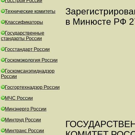
Госстрой России
Зарегистрирова
Технические комитеты
в Минюсте РФ 27
Классификаторы
Государственные
стандарты России
Госстандарт России
Госкомэкология России
Госкомсанэпиднадзор
России
Госгортехнадзор России
МЧС России
Минэнерго России
Минтруд России
ГОСУДАРСТВЕ
Минтранс России
КОМИТЕТ РОС