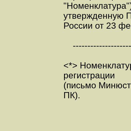
"Номенклатура")
утвержденную П
России от 23 фев
---------------------
<*> Номенклату
регистрации
(письмо Минюста
ПК).