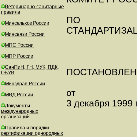
Ветеринарно-санитарные
правила
ПО
Минсельхоз России
СТАНДАРТИЗА
Минсвязи России
МПС России
МПР России
СанПиН, ГН, МУК, ПДК,
ПОСТАНОВЛЕН
ОБУВ
Минздрав России
от
МВД России
3 декабря 1999 г
Документы
международных
организаций
Правила и порядки
сертификации однородных