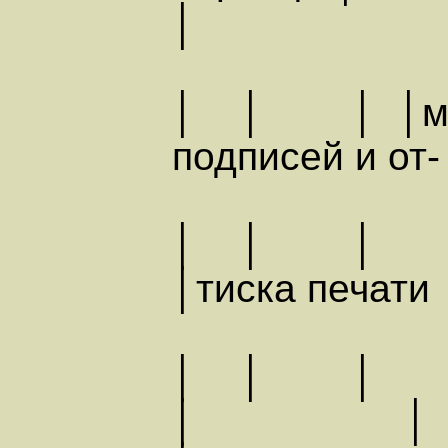
│
│ │ │ │м
подписей и 
│ │ │
│тиска печ
│ │ │
│ │ │