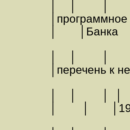
│ │ │
│программно
│ │Банка
│ │ │
│перечень к
│ │ 
│ │ │19.0