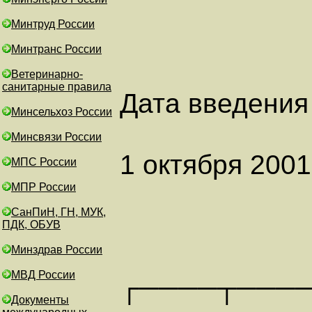
Минтруд России
Минтранс России
Ветеринарно-
санитарные правила
Дата введения 
Минсельхоз России
Минсвязи России
1 октября 2001
МПС России
МПР России
СанПиН, ГН, МУК,
ПДК, ОБУВ
Минздрав России
МВД России
┌────┬───
Документы