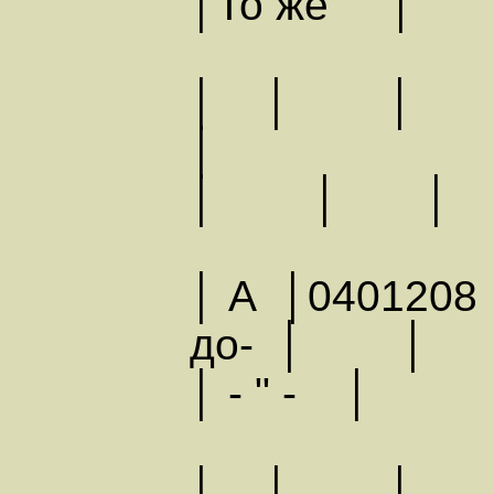
│То же │
│ │ │
│
│ │ │
│ А │0401208
до- │ 
│ - " - │
│ │ │