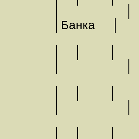
│ │
│Банка │
│ │ │
│ │ │ │
│ │ │
│ │ │ │
│ │ │