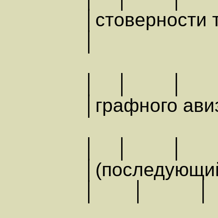
│стоверно
│
│ │ │
│графног
│ │ │
│(последующ
│ │ │