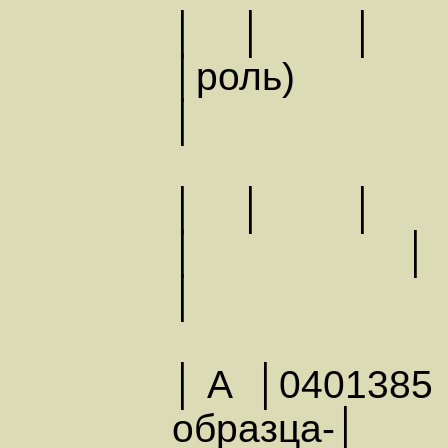
│ │ │
│роль
│
│ │ │
│ │
│
│ А │0401385 
образца-│