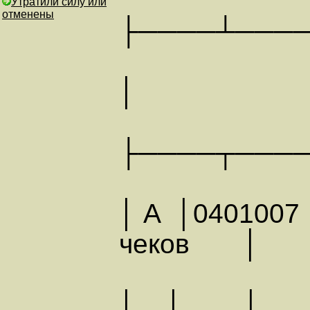
Утратили силу или
отменены
├────┴───
│ АН
├────┬───
│ А │0401007 
чеков │ │
│ │ │