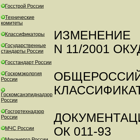
Госстрой России
Технические
комитеты
ИЗМЕНЕНИЕ
Классификаторы
N 11/2001 ОКУ
Государственные
стандарты России
Госстандарт России
ОБЩЕРОССИ
Госкомэкология
России
КЛАССИФИКА
Госкомсанэпиднадзор
России
Госгортехнадзор
ДОКУМЕНТАЦ
России
ОК 011-93
МЧС России
Минэнерго России