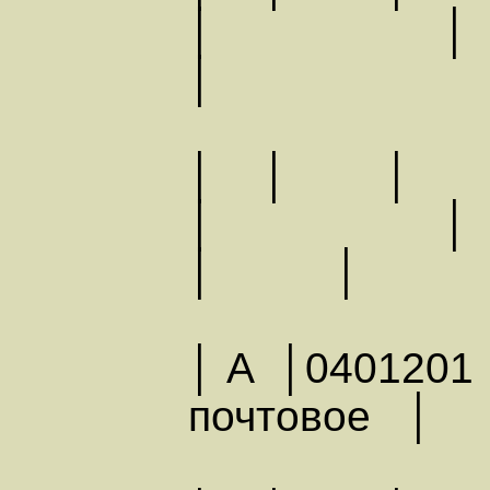
│ │ │
│
│ │ │
│ │
│ │
│ А │0401201
почтовое │