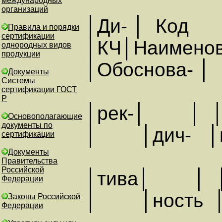
международных
организаций
│Ди- │ Код
Правила и порядки
сертификации
│КЧ│Наименов
однородных видов
продукции
│Обоснова- │
Документы
Системы
сертификации ГОСТ
Р
│рек-
Основополагающие
документы по
│ │дич- │ни
сертификации
Документы
Правительства
Российской
│тива
Федерации
│ │ность 
Законы Российской
Федерации