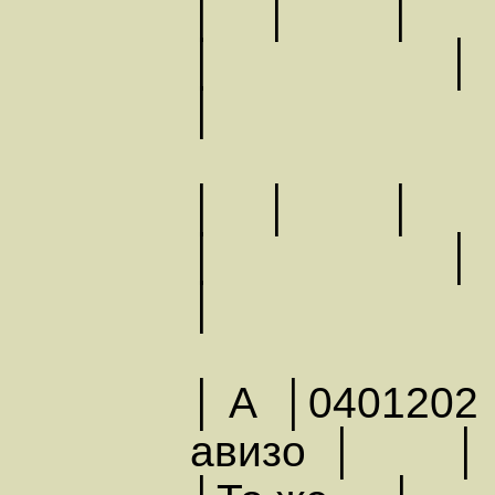
│ │ │
│ │ │ 
│
│ │ │
│ │
│
│ А │0401202
авизо │