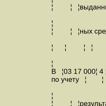
¦ ¦ ¦выданн
¦
¦ ¦ ¦ных 
¦ ¦ ¦
¦
В ¦03 17 000¦ 4
по учету ¦
¦
¦ ¦ ¦результ