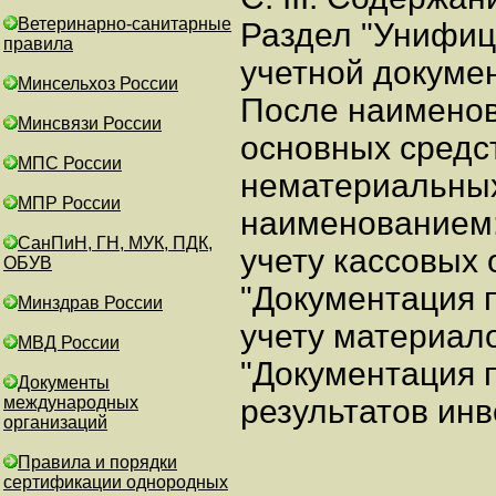
Ветеринарно-санитарные
Раздел "Унифиц
правила
учетной докуме
Минсельхоз России
После наименов
Минсвязи России
основных средс
МПС России
нематериальных
МПР России
наименованием:
СанПиН, ГН, МУК, ПДК,
учету кассовых 
ОБУВ
"Документация 
Минздрав России
учету материал
МВД России
"Документация п
Документы
международных
результатов инв
организаций
Правила и порядки
сертификации однородных