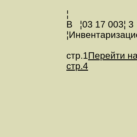
¦
В ¦03 17 003¦ 3
¦Инвентаризаци
стр.1
Перейти на
стр.4