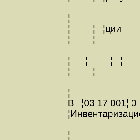
¦
¦ ¦ ¦
¦ ¦
¦ ¦ 
¦ ¦
¦
В ¦03 17 001¦ 0
¦Инвентаризац
¦