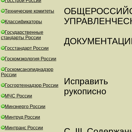
Госстрой России
ОБЩЕРОССИЙС
Технические комитеты
УПРАВЛЕНЧЕС
Классификаторы
Государственные
стандарты России
ДОКУМЕНТАЦИИ
Госстандарт России
Госкомэкология России
Госкомсанэпиднадзор
России
Исправить
Госгортехнадзор России
рукописно
МЧС России
Минэнерго России
Минтруд России
Минтранс России
С. III. Содержан