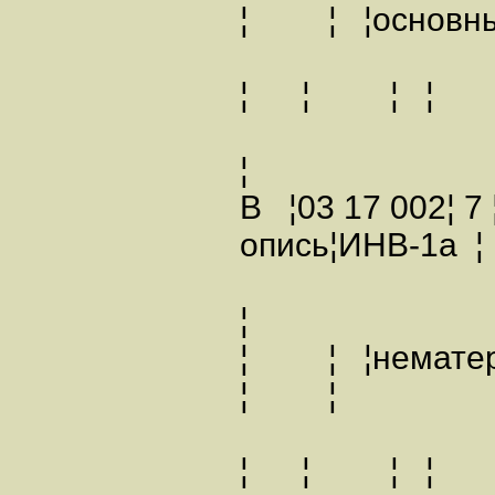
¦ ¦ ¦основ
¦ ¦ ¦
¦
В ¦03 17 002¦ 7
опись¦ИНВ-1а
¦
¦ ¦ ¦немате
¦ ¦
¦ ¦ ¦