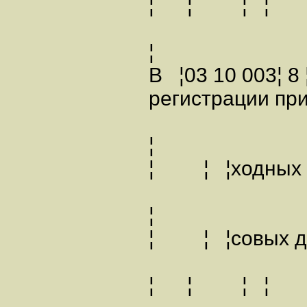
¦ ¦ ¦
¦
В ¦03 10 003¦ 8
регистрации п
¦
¦ ¦ ¦ходных 
¦
¦ ¦ ¦совых
¦ ¦ ¦