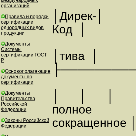
международных
организаций
│Дирек-│
Правила и порядки
сертификации
Код │ 
однородных видов
продукции
Документы
Системы
│тива │
сертификации ГОСТ
Р
├────────
Основополагающие
документы по
сертификации
│ │
Документы
Правительства
Российской
полное 
Федерации
сокращенное 
Законы Российской
Федерации