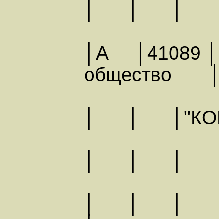
│ │
│А │41089 │О
общество
│ │ │"КОН
│ │ │
│ │ 