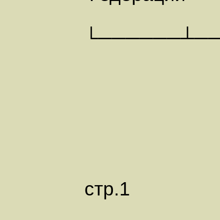
└──────┴─
стр.1