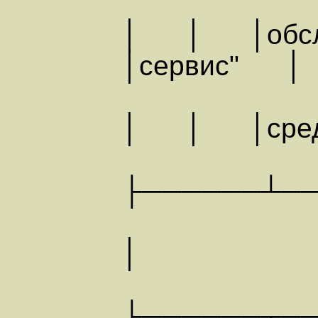
│ │ │обслуж
│сервис" │
│ │ │средс
├──────┴─
│ И
├──────┬─