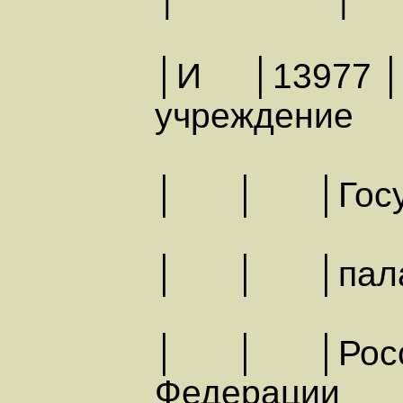
│И │13977 │Г
учрежде
│ │ │Госуд
│ │ │палат
│ │ │Росс
Федера