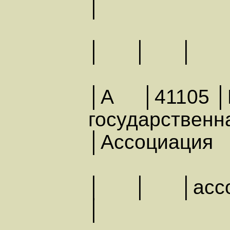
│
│ │
│А │41105 │Р
государств
│Ассоциация
│ │ │ассоц
│