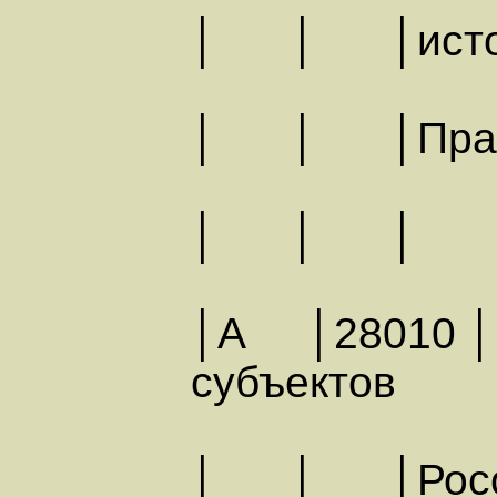
│ │ │исто
│ │ │Прави
│ │
│А │28010 │К
субъект
│ │ │Ро