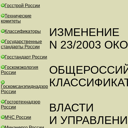
Госстрой России
Технические
комитеты
ИЗМЕНЕНИЕ
Классификаторы
N 23/2003 ОКО
Государственные
стандарты России
Госстандарт России
ОБЩЕРОССИ
Госкомэкология
России
КЛАССИФИКА
Госкомсанэпиднадзор
России
Госгортехнадзор
ВЛАСТИ
России
И УПРАВЛЕНИЯ
МЧС России
Минэнерго России