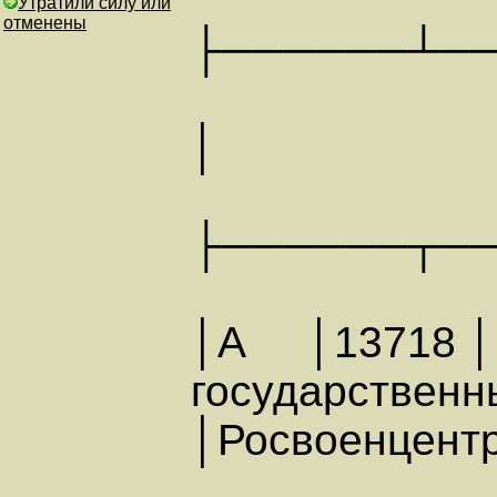
Утратили силу или
отменены
├──────┴─
│ АН
├──────┬─
│А │13718 │
государствен
│Росвоенцентр