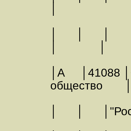
│
│ 
│ │
│А │41088 │О
обществ
│ │ │"