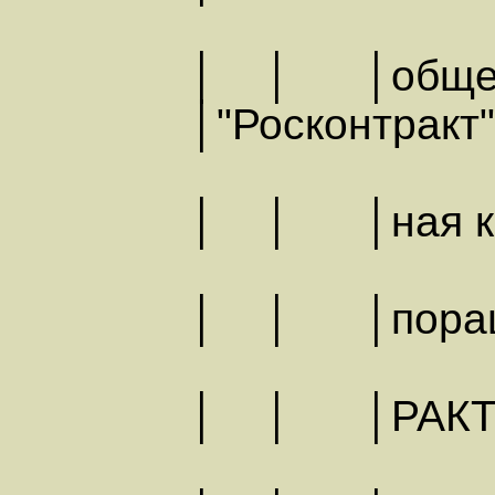
│ │ │общест
│"Росконтрак
│ │ │ная ко
│ │ │пора
│ │ │РА