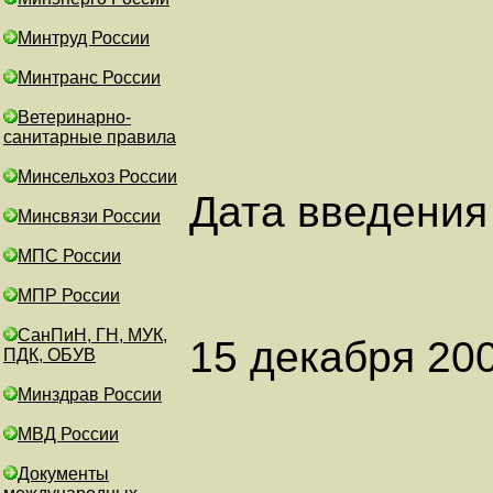
Минтруд России
Минтранс России
Ветеринарно-
санитарные правила
Минсельхоз России
Дата введения 
Минсвязи России
МПС России
МПР России
СанПиН, ГН, МУК,
15 декабря 200
ПДК, ОБУВ
Минздрав России
МВД России
Документы