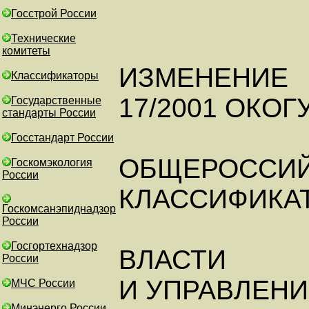
Госстрой России
Технические
комитеты
ИЗМЕНЕНИЕ
Классификаторы
17/2001 ОКОГУ
Государственные
стандарты России
Госстандарт России
ОБЩЕРОССИ
Госкомэкология
России
КЛАССИФИКА
Госкомсанэпиднадзор
России
Госгортехнадзор
ВЛАСТИ
России
И УПРАВЛЕНИЯ
МЧС России
Минэнерго России