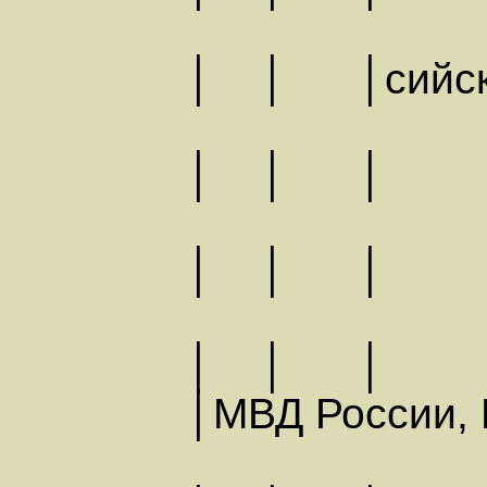
│ │ │сийск
│ │ │ 
│ │ │ │
│ │
│МВД России,