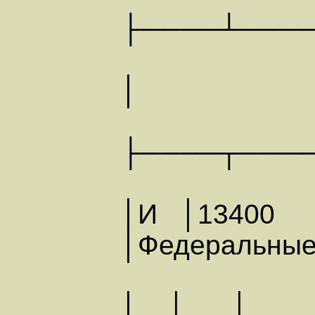
├────┴───
│ И
├────┬───
│И │13400
│Федеральны
│ │ │ │