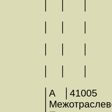
│ │ │ │
│ │ │ 
│ │ │
│ │
│А │41005
│Межотрасл