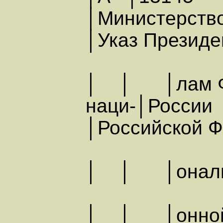
│Министерств
│Указ Президе
│ │ │лам Ф
наци-│Рос
│Российской Ф
│ │ │онал
│ │ │онной