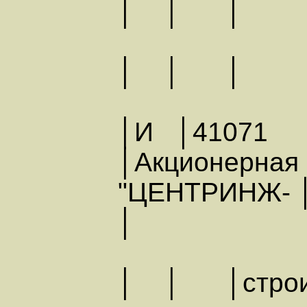
│ │ │
│ │
│И │41071
│Акционерная
"ЦЕНТРИНЖ- 
│
│ │ │строит