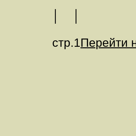
│ │
стр.1
Перейти н