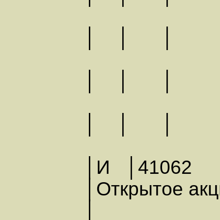
│ │ │ │
│ │ │ │
│ │
│И │41062
│Открытое а
│