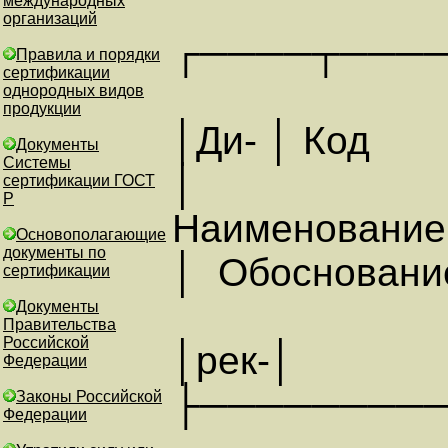
международных
организаций
┌────┬───
Правила и порядки
сертификации
однородных видов
продукции
│Ди- │ Код
Документы
Системы
│
сертификации ГОСТ
Р
Наименов
Основополагающие
документы по
│ Обоснован
сертификации
Документы
Правительства
Российской
│рек-│
Федерации
├─────────
Законы Российской
Федерации