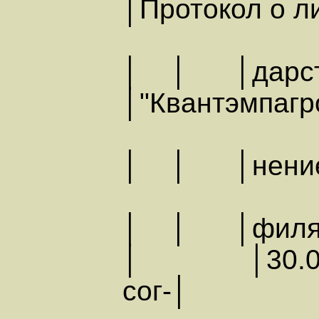
│Протокол о ли
│ │ │дарств
│"Квантэмпагр
│ │ │нение
│ │ │филя "
│ │30.07.
сог-│