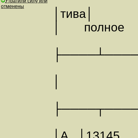
Утратили силу или
отменены
│тива│
│ полное
├────┴───
│ АН
├────┬───
│А │13145