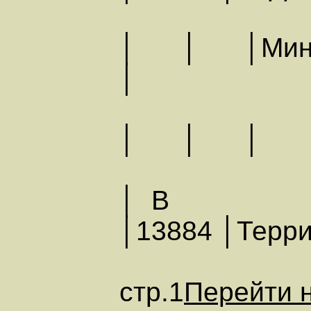
│ │ │Мин
│
│ │
│ В
│13884 │Терр
стр.1
Перейти н