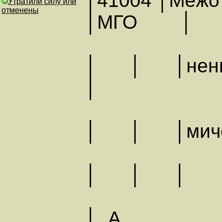
│41004 │Межот
Утратили силу или
отменены
│МГО │
│ │ │нение п
│
│ │ │ми
│ │
│ А