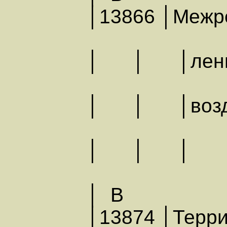
│13866 │Меж
│ │ │ления
│ │ │возду
│ │
│ В
│13874 │Тер