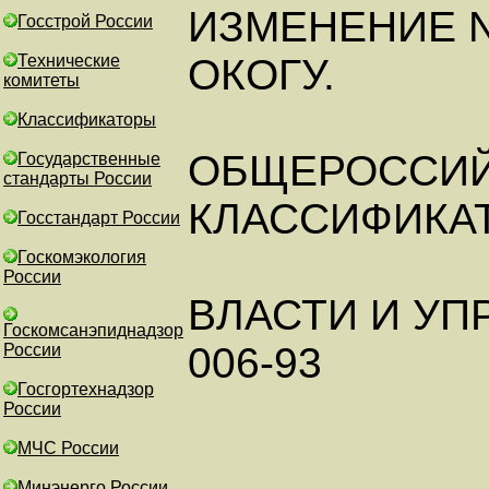
ИЗМЕНЕНИЕ N
Госстрой России
Технические
ОКОГУ.
комитеты
Классификаторы
ОБЩЕРОССИ
Государственные
стандарты России
КЛАССИФИКА
Госстандарт России
Госкомэкология
России
ВЛАСТИ И УП
Госкомсанэпиднадзор
006-93
России
Госгортехнадзор
России
МЧС России
Минэнерго России