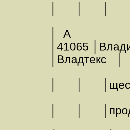
│ │
│ А
│41065 │Влади
│Владтекс │
│ │ │ществ
│ │ │про