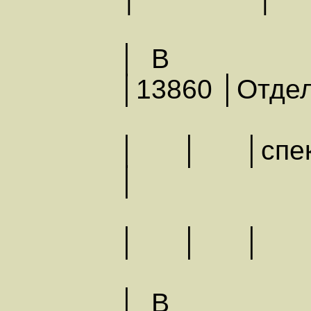
│ В
│13860 │Отде
│ │ │спе
│
│ │
│ В