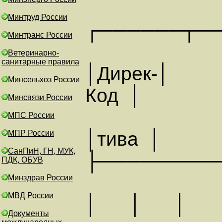
Минтруд России
┌──────┬─
Минтранс России
Ветеринарно-
санитарные правила
│Дирек-│
Минсельхоз России
Код │ 
Минсвязи России
МПС России
│тива │
МПР России
СанПиН, ГН, МУК,
├────────
ПДК, ОБУВ
Минздрав России
МВД России
│ │
Документы