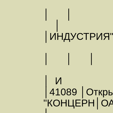
│ │
│ИНДУСТРИЯ"
│ │
│ И
│41089 │Откры
"КОНЦЕРН│ОА