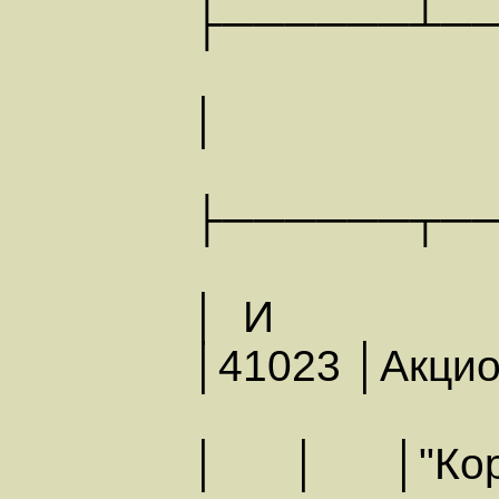
├──────┴─
│ И
├──────┬─
│ И
│41023 │Акцио
│ │ │"Корп