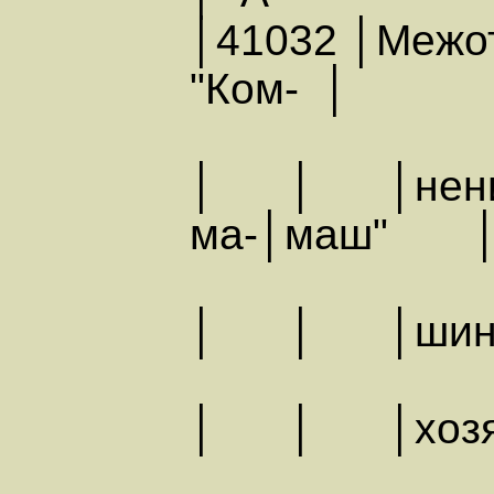
│41032 │Межот
"Ком- │
│ │ │нение п
ма-│маш" 
│ │ │шин и
│ │ │