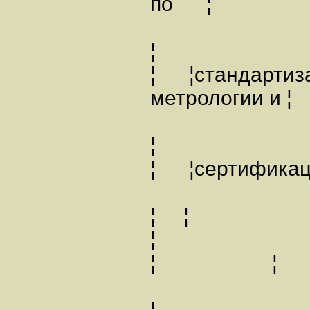
по ¦ 
¦
¦ ¦стандартиз
метрологи
¦
¦ ¦серт
¦ ¦
¦ ¦
¦