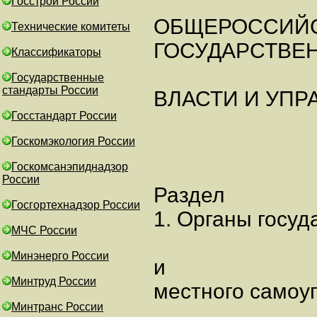
Госстрой России
ОБЩЕРОССИЙС
Технические комитеты
ГОСУДАРСТВЕ
Классификаторы
Государственные
стандарты России
ВЛАСТИ И УПРА
Госстандарт России
Госкомэкология России
Госкомсанэпиднадзор
России
Раздел
Госгортехнадзор России
1. Органы госуд
МЧС России
Минэнерго России
и
Минтруд России
местного самоу
Минтранс России