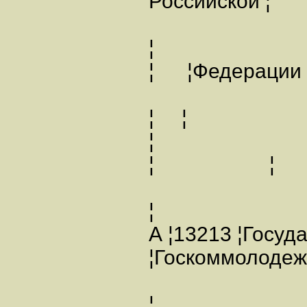
Российско
¦
¦ ¦Фед
¦ ¦
¦ ¦
¦
А ¦13213 ¦Госу
¦Госкоммолод
¦