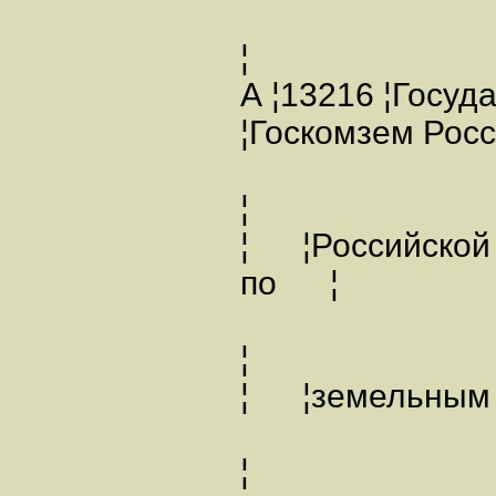
¦
А ¦13216 ¦Госу
¦Госкомзем Рос
¦
¦ ¦Российской
по ¦ 
¦
¦ ¦земель
¦