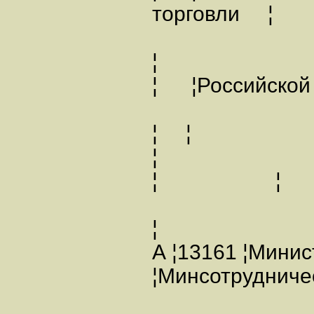
торговл
¦
¦ ¦Россий
¦ ¦
¦ ¦
¦
А ¦13161 ¦Мин
¦Минсотрудниче