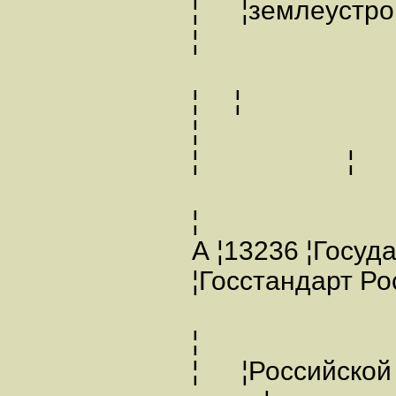
¦ ¦земл
¦
¦ ¦
¦ ¦
¦
А ¦13236 ¦Госу
¦Госстандарт Ро
¦
¦ ¦Российской