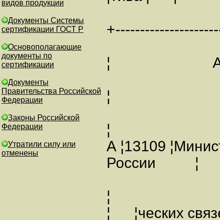
видов продукции
Документы Системы
+---------------------
сертификации ГОСТ Р
Основополагающие
документы по
¦ АНН
сертификации
Документы
Правительства Российской
¦
Федерации
Законы Российской
¦
Федерации
А ¦13109 ¦Мини
Утратили силу или
отменены
России ¦
¦
¦ ¦ческих связ