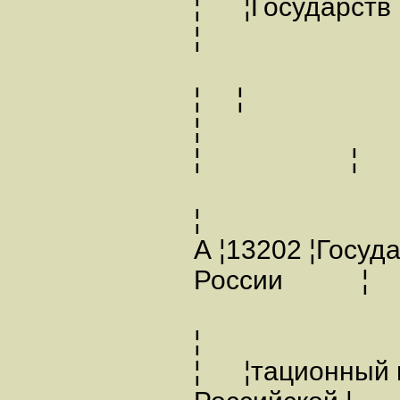
¦ ¦Гос
¦
¦ ¦
¦ ¦
¦
А ¦13202 ¦Госуд
России ¦
¦
¦ ¦тационный 