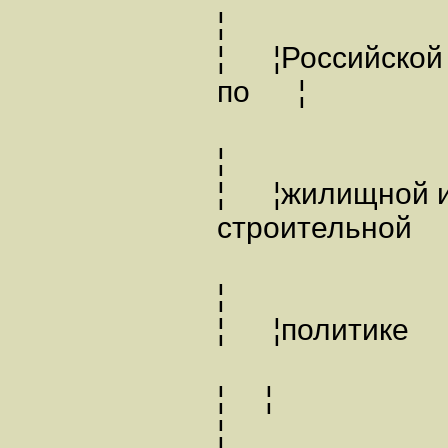
¦
¦ ¦Российской
по ¦ 
¦
¦ ¦жилищной 
строител
¦
¦ ¦пол
¦ ¦
¦ 