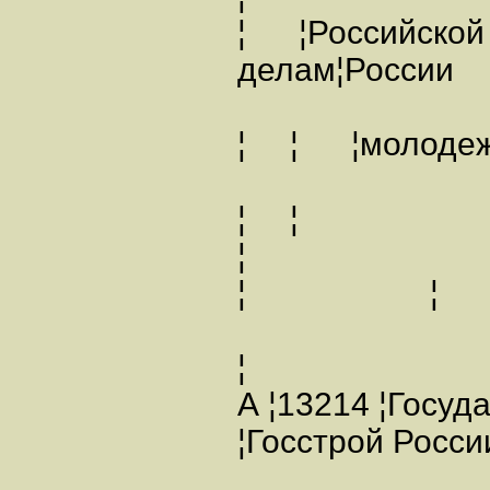
¦ ¦Российской
делам¦Рос
¦ ¦ ¦м
¦ ¦
¦ ¦
¦
А ¦13214 ¦Госу
¦Госстрой Рос