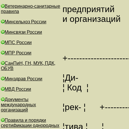
Ветеринарно-санитарные
предприятий
правила
и организаций
Минсельхоз России
Минсвязи России
МПС России
МПР России
+---------------------
СанПиН, ГН, МУК, ПДК,
ОБУВ
¦Ди-
Минздрав России
¦ Код ¦ 
МВД России
Документы
международных
¦рек- ¦ +-----------
организаций
Правила и порядки
¦тива ¦ ¦ 
сертификации однородных