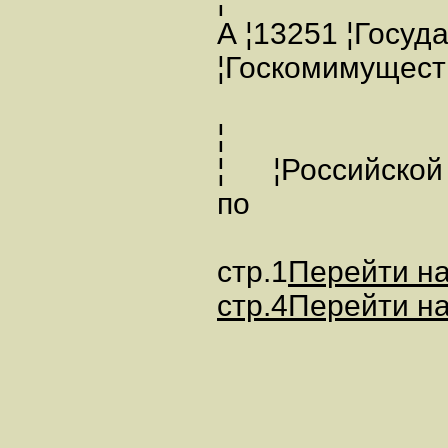
А ¦13251 ¦Госу
¦Госкомимущес
¦
¦ ¦Российской
по
стр.1
Перейти на
стр.4
Перейти на