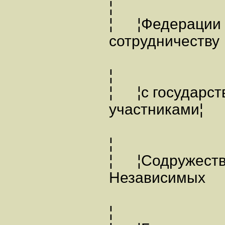
¦
¦ ¦Федерации 
сотрудничес
¦
¦ ¦с государст
участник
¦
¦ ¦Содружест
Независи
¦