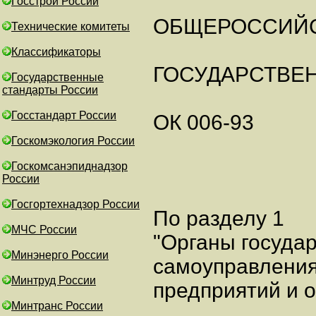
Госстрой России
ОБЩЕРОССИЙС
Технические комитеты
Классификаторы
ГОСУДАРСТВЕ
Государственные
стандарты России
Госстандарт России
ОК 006-93
Госкомэкология России
Госкомсанэпиднадзор
России
Госгортехнадзор России
По разделу 1
МЧС России
"Органы государ
Минэнерго России
самоуправления
Минтруд России
предприятий и 
Минтранс России