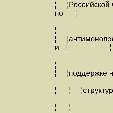
¦ ¦Российской
по ¦ 
¦
¦ ¦антимонопо
и ¦ ¦
¦
¦ ¦поддержк
¦ ¦ ¦с
¦ ¦