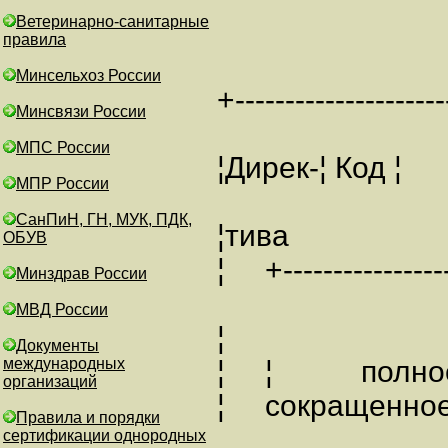
Ветеринарно-санитарные
правила
Минсельхоз России
+---------------------
Минсвязи России
МПС России
¦Дирек-¦ 
МПР России
СанПиН, ГН, МУК, ПДК,
¦тива
ОБУВ
¦ +------------------
Минздрав России
МВД России
¦
Документы
международных
¦ ¦ по
организаций
¦ сокращенно
Правила и порядки
сертификации однородных