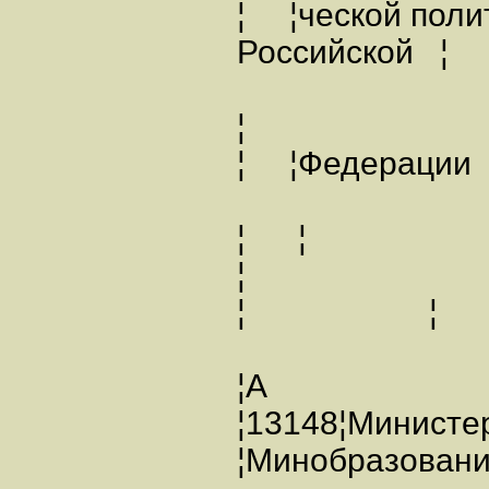
¦ ¦ческой поли
Российск
¦
¦ ¦Фед
¦ ¦
¦ ¦
¦А
¦13148¦Минист
¦Минобразова