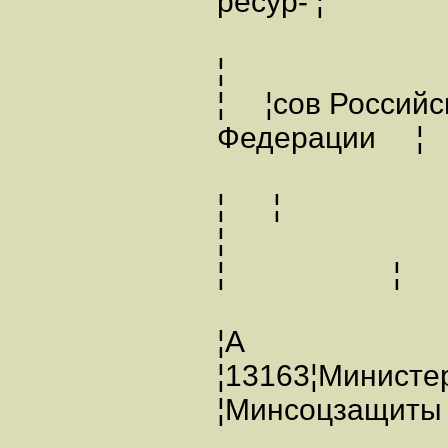
ресур- ¦
¦
¦ ¦сов Российс
Федерац
¦ ¦
¦ ¦
¦А
¦13163¦Министе
¦Минсоцзащиты 