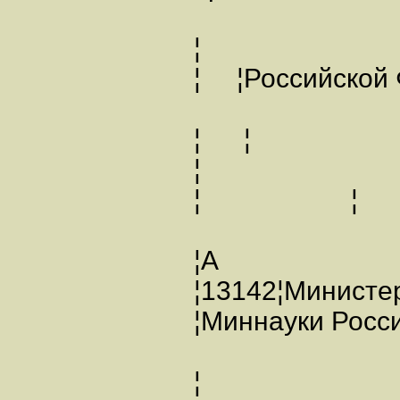
¦
¦ ¦Россий
¦ ¦
¦ ¦
¦А
¦13142¦Министер
¦Миннауки Рос
¦