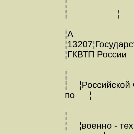
¦ ¦
¦А
¦13207¦Госуда
¦ГКВТП Росси
¦
¦ ¦Российской
по ¦ 
¦
¦ ¦военно - те