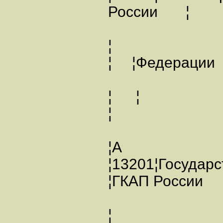
России ¦
¦
¦ ¦Фед
¦ ¦
¦ 
¦А
¦13201¦Госуда
¦ГКАП Росси
¦