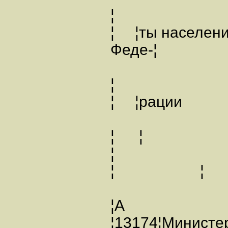
¦
¦ ¦ты населени
Феде-¦
¦
¦ ¦ра
¦ ¦
¦ ¦
¦А
¦13174¦Министе