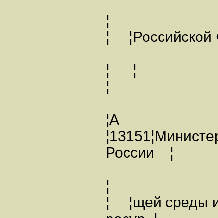
¦
¦ ¦Российск
¦ ¦
¦ 
¦А
¦13151¦Министе
России ¦
¦
¦ ¦щей среды 