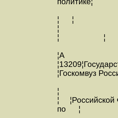
политике
¦ ¦
¦ ¦
¦А
¦13209¦Госуда
¦Госкомвуз Рос
¦
¦ ¦Российской
по ¦ 