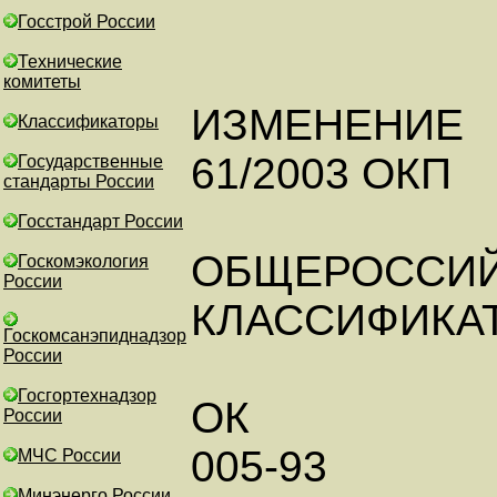
Госстрой России
Технические
комитеты
ИЗМЕНЕНИЕ
Классификаторы
61/2003 ОКП
Государственные
стандарты России
Госстандарт России
ОБЩЕРОССИ
Госкомэкология
России
КЛАССИФИКА
Госкомсанэпиднадзор
России
Госгортехнадзор
ОК
России
005-93
МЧС России
Минэнерго России