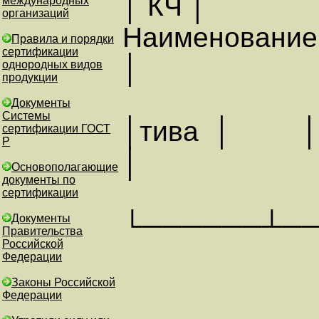
│ КЧ │
международных
организаций
Наимено
Правила и порядки
сертификации
│
однородных видов
продукции
Документы
Системы
│тива │ 
сертификации ГОСТ
Р
│
Основополагающие
документы по
сертификации
└──────┴─
Документы
Правительства
Российской
Федерации
ИЗМЕ
Законы Российской
Федерации