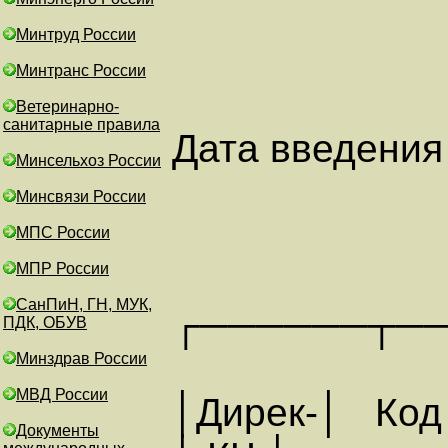
Минтруд России
Минтранс России
Ветеринарно-
санитарные правила
Дата введения
Минсельхоз России
Минсвязи России
МПС России
МПР России
СанПиН, ГН, МУК,
┌──────┬─
ПДК, ОБУВ
Минздрав России
МВД России
│Дирек-│ Ко
Документы