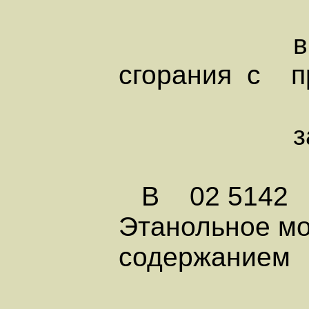
внутре
сгорания с п
зажиг
В 02 5142
Этанольное мо
содержанием