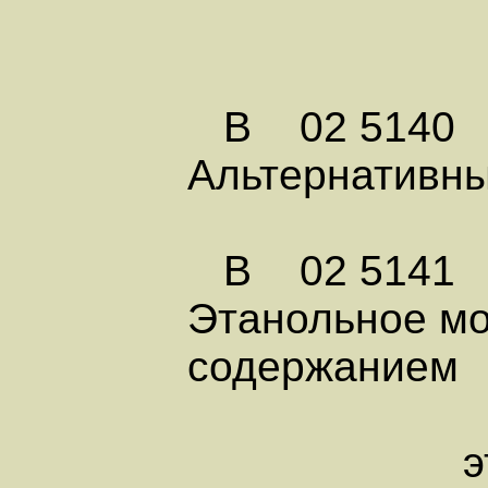
В 02 5140
Альтернативны
В 02 5141
Этанольное мо
содержанием
этанола св