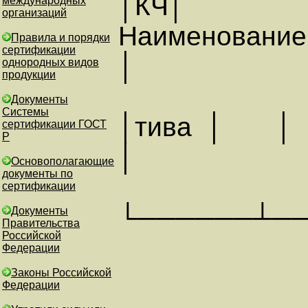
│КЧ│
международных
организаций
Наимено
Правила и порядки
сертификации
│
однородных видов
продукции
Документы
Системы
│ти
сертификации ГОСТ
Р
│
Основополагающие
документы по
сертификации
└──────┴─
Документы
Правительства
Российской
Федерации
АННУЛ
Законы Российской
Федерации