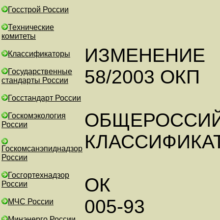
Госстрой России
Технические
комитеты
ИЗМЕНЕНИЕ
Классификаторы
58/2003 ОКП
Государственные
стандарты России
Госстандарт России
ОБЩЕРОССИ
Госкомэкология
России
КЛАССИФИКА
Госкомсанэпиднадзор
России
Госгортехнадзор
ОК
России
005-93
МЧС России
Минэнерго России