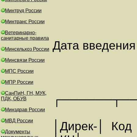
Минтруд России
Минтранс России
Ветеринарно-
санитарные правила
Дата введения
Минсельхоз России
Минсвязи России
МПС России
МПР России
СанПиН, ГН, МУК,
┌──────┬─
ПДК, ОБУВ
Минздрав России
МВД России
│Дирек-│ Код
Документы