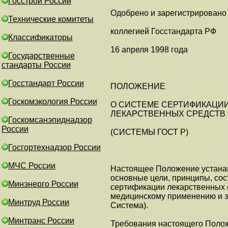
Госстрой России
Одобрено и зарегистрировано
Технические комитеты
коллегией Госстандарта РФ
Классификаторы
16 апреля 1998 года
Государственные
стандарты России
Госстандарт России
ПОЛОЖЕНИЕ
Госкомэкология России
О СИСТЕМЕ СЕРТИФИКАЦИ
ЛЕКАРСТВЕННЫХ СРЕДСТВ
Госкомсанэпиднадзор
России
(СИСТЕМЫ ГОСТ Р)
Госгортехнадзор России
МЧС России
Настоящее Положение устана
основные цели, принципы, сос
Минэнерго России
сертификации лекарственных 
медицинскому применению и з
Минтруд России
Система).
Минтранс России
Требования настоящего Поло