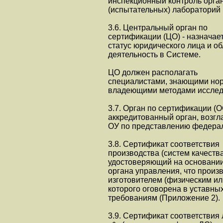
инспекционный контроль орган
(испытательных) лабораторий 
3.6. Центральный орган по
сертификации (ЦО) - назначае
статус юридического лица и 
деятельность в Системе.
ЦО должен располагать
специалистами, знающими нор
владеющими методами исслед
3.7. Орган по сертификации (О
аккредитованный орган, возг
ОУ по представлению федерал
3.8. Сертификат соответствия
производства (систем качества
удостоверяющий на основании
органа управления, что произв
изготовителем (физическим и
которого оговорена в уставны
требованиям (Приложение 2).
3.9. Сертификат соответствия