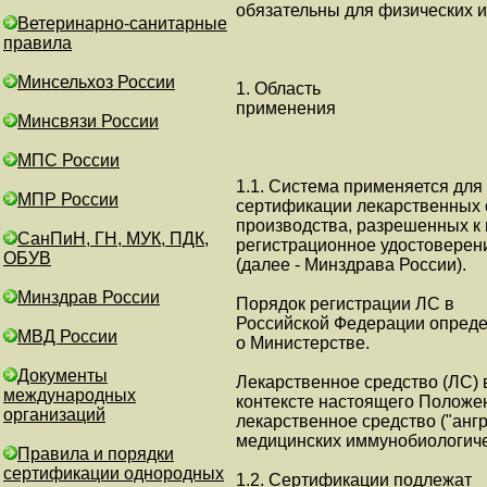
обязательны для физических и
Ветеринарно-санитарные
правила
Минсельхоз России
1. Область
применения
Минсвязи России
МПС России
1.1. Система применяется для
МПР России
сертификации лекарственных с
производства, разрешенных к
СанПиН, ГН, МУК, ПДК,
регистрационное удостоверен
ОБУВ
(далее - Минздрава России).
Минздрав России
Порядок регистрации ЛС в
Российской Федерации опреде
МВД России
о Министерстве.
Документы
Лекарственное средство (ЛС) 
международных
контексте настоящего Положен
организаций
лекарственное средство ("анг
медицинских иммунобиологиче
Правила и порядки
сертификации однородных
1.2. Сертификации подлежат