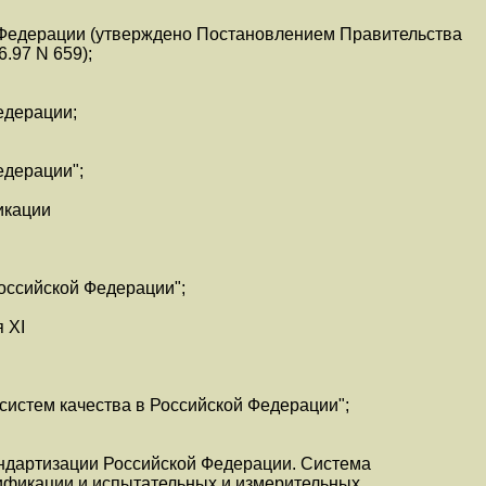
Федерации (утверждено Постановлением Правительства
.97 N 659);
едерации;
едерации";
икации
оссийской Федерации";
 XI
систем качества в Российской Федерации";
андартизации Российской Федерации. Система
тификации и испытательных и измерительных