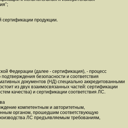
ия";
й сертификации продукции.
кой Федерации (далее - сертификация), - процесс
о подтверждения безопасности и соответствия
мативных документов (НД) специально аккредитованными
стоит из двух взаимосвязанных частей: сертификации
истем качества) и сертификации соответствия ЛС.
тва
ерждение компетентным и авторитетным,
енным органом, прошедшим соответствующую
производства ЛС предъявляемым требованиям,