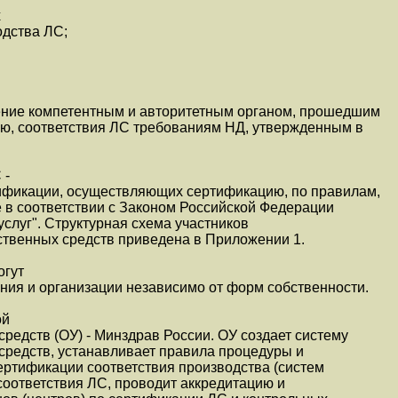
х
одства ЛС;
ение компетентным и авторитетным органом, прошедшим
ю, соответствия ЛС требованиям НД, утвержденным в
 -
тификации, осуществляющих сертификацию, по правилам,
 в соответствии с Законом Российской Федерации
услуг". Структурная схема участников
твенных средств приведена в Приложении 1.
огут
ния и организации независимо от форм собственности.
ой
редств (ОУ) - Минздрав России. ОУ создает систему
средств, устанавливает правила процедуры и
ертификации соответствия производства (систем
соответствия ЛС, проводит аккредитацию и