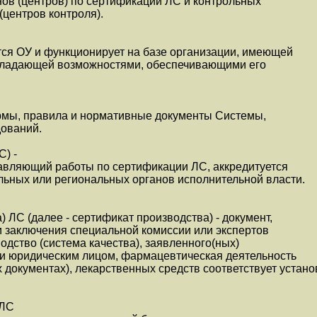
ов (центров) по сертификации ЛС и контрольных
(центров контроля).
тся ОУ и функционирует на базе организации, имеющей
обладающей возможностями, обеспечивающими его
мы, правила и нормативные документы Системы,
ований.
С) -
лавляющий работы по сертификации ЛС, аккредитуется
ьных или региональных органов исполнительной власти.
) ЛС (далее - сертификат производства) - документ,
 заключения специальной комиссии или экспертов
одство (система качества), заявленного(ных)
ли юридическим лицом, фармацевтическая деятельность
х документах), лекарственных средств соответствует уста
 ЛС