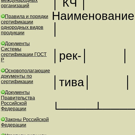
│ КЧ │
международных
организаций
Наименова
Правила и порядки
сертификации
│
однородных видов
продукции
Документы
Системы
│рек
сертификации ГОСТ
Р
Основополагающие
документы по
│ти
сертификации
Документы
Правительства
Российской
└────┴───
Федерации
Законы Российской
Федерации