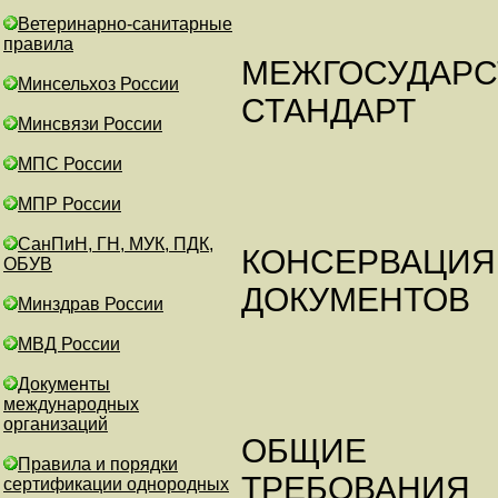
Ветеринарно-санитарные
правила
МЕЖГОСУДАР
Минсельхоз России
СТАНДАРТ
Минсвязи России
МПС России
МПР России
СанПиН, ГН, МУК, ПДК,
КОНСЕРВАЦИЯ
ОБУВ
ДОКУМЕНТОВ
Минздрав России
МВД России
Документы
международных
организаций
ОБЩИЕ
Правила и порядки
ТРЕБОВАНИЯ
сертификации однородных