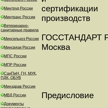
сертификации
Минтруд России
производств
Минтранс России
Ветеринарно-
санитарные правила
ГОССТАНДАРТ 
Минсельхоз России
Москва
Минсвязи России
МПС России
МПР России
СанПиН, ГН, МУК,
ПДК, ОБУВ
Минздрав России
Предисловие
МВД России
Документы