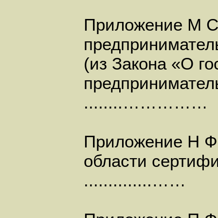
Приложение М С
предпринимател
(из Закона «О г
предприниматель
........……………
Приложение Н Ф
области сертиф
..............……