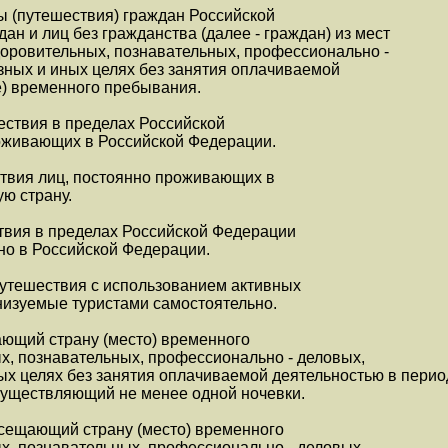
ы (путешествия) граждан Российской
н и лиц без гражданства (далее - граждан) из мест
доровительных, познавательных, профессионально -
зных и иных целях без занятия оплачиваемой
е) временного пребывания.
шествия в пределах Российской
оживающих в Российской Федерации.
ствия лиц, постоянно проживающих в
ую страну.
ствия в пределах Российской Федерации
но в Российской Федерации.
путешествия с использованием активных
низуемые туристами самостоятельно.
щающий страну (место) временного
х, познавательных, профессионально - деловых,
ых целях без занятия оплачиваемой деятельностью в перио
 осуществляющий не менее одной ночевки.
посещающий страну (место) временного
х, познавательных, профессионально - деловых,