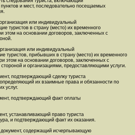
уть следования туриста, включающий
 пунктов и мест, последовательно посещаемых
я.
 организация или индивидуальный
е туристов в страну (место) их временного
и этом на основании договоров, заключенных с
оной.
организация или индивидуальный
е туристов, прибывших в страну (место) их временного
и этом на основании договоров, заключенных с
 стороной и организациями, предоставляющими услуги.
умент, подтверждающий сделку туриста
, определяющий их взаимные права и обязанности по
х услуг.
кумент, подтверждающий факт оплаты
мент, устанавливающий право туриста
тура, и подтверждающий факт их оказания.
: документ, содержащий исчерпывающую