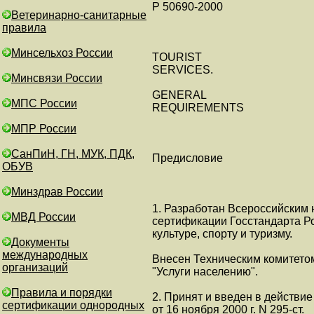
Р 50690-2000
Ветеринарно-санитарные
правила
Минсельхоз России
TOURIST
SERVICES.
Минсвязи России
GENERAL
МПС России
REQUIREMENTS
МПР России
СанПиН, ГН, МУК, ПДК,
Предисловие
ОБУВ
Минздрав России
1. Разработан Всероссийским 
МВД России
сертификации Госстандарта Р
культуре, спорту и туризму.
Документы
международных
Внесен Техническим комитетом
организаций
"Услуги населению".
Правила и порядки
2. Принят и введен в действи
сертификации однородных
от 16 ноября 2000 г. N 295-ст.