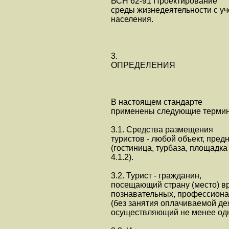
ВСН 62-91 Проектирование
среды жизнедеятельности с у
населения.
3.
ОПРЕДЕЛЕНИЯ
В настоящем стандарте
применены следующие термин
3.1. Средства размещения
туристов - любой объект, пре
(гостиница, турбаза, площадка д
4.1.2).
3.2. Турист - гражданин,
посещающий страну (место) в
познавательных, профессионал
(без занятия оплачиваемой дея
осуществляющий не менее одно