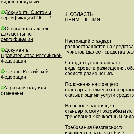
видов продукции
Документы Системы
1. ОБЛАСТЬ
сертификации ГОСТ Р
ПРИМЕНЕНИЯ
Основополагающие
документы по
сертификации
Настоящий стандарт
распространяется на средств
Документы
туристов (далее - средства ра
Правительства Российской
Федерации
Стандарт устанавливает
виды средств размещения, об
Законы Российской
средств размещения.
Федерации
Положения настоящего
Утратили силу или
стандарта применяются орган
отменены
оказывающими услуги средств
На основе настоящего
стандарта могут разрабатыва
требования к конкретным вид
Требования безопасности
изложены в разделах 6 и 7.