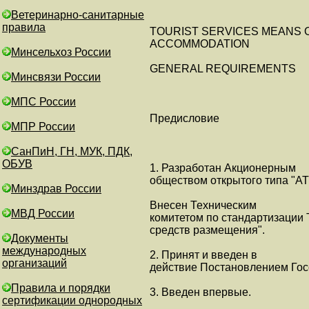
Ветеринарно-санитарные
правила
TOURIST SERVICES MEANS 
ACCOMMODATION
Минсельхоз России
GENERAL REQUIREMENTS
Минсвязи России
МПС России
Предисловие
МПР России
СанПиН, ГН, МУК, ПДК,
ОБУВ
1. Разработан Акционерным
обществом открытого типа "А
Минздрав России
Внесен Техническим
МВД России
комитетом по стандартизации Т
средств размещения".
Документы
международных
2. Принят и введен в
организаций
действие Постановлением Госс
Правила и порядки
3. Введен впервые.
сертификации однородных