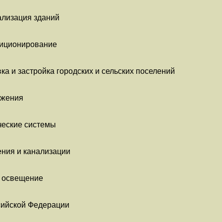
ализация зданий
диционирование
ка и застройка городских и сельских поселений
ужения
ческие системы
ения и канализации
е освещение
сийской Федерации