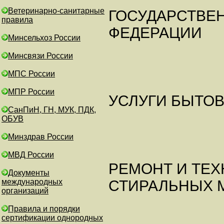
Ветеринарно-санитарные
ГОСУДАРСТВЕ
правила
ФЕДЕРАЦИИ
Минсельхоз России
Минсвязи России
МПС России
МПР России
УСЛУГИ БЫТО
СанПиН, ГН, МУК, ПДК,
ОБУВ
Минздрав России
МВД России
РЕМОНТ И ТЕ
Документы
международных
СТИРАЛЬНЫХ 
организаций
Правила и порядки
сертификации однородных