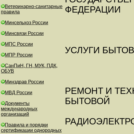
Ветеринарно-санитарные
ФЕДЕРАЦИИ
правила
Минсельхоз России
Минсвязи России
МПС России
УСЛУГИ БЫТО
МПР России
СанПиН, ГН, МУК, ПДК,
ОБУВ
Минздрав России
РЕМОНТ И ТЕ
МВД России
БЫТОВОЙ
Документы
международных
организаций
РАДИОЭЛЕКТР
Правила и порядки
сертификации однородных