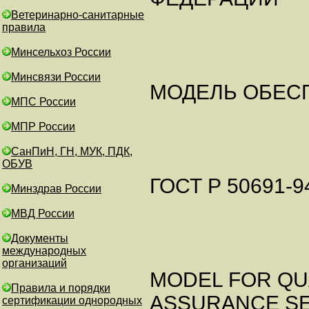
Ветеринарно-санитарные
правила
Минсельхоз России
Минсвязи России
МОДЕЛЬ ОБЕСП
МПС России
МПР России
СанПиН, ГН, МУК, ПДК,
ОБУВ
ГОСТ Р 50691-9
Минздрав России
МВД России
Документы
международных
организаций
MODEL FOR QU
Правила и порядки
ASSURANCE SE
сертификации однородных