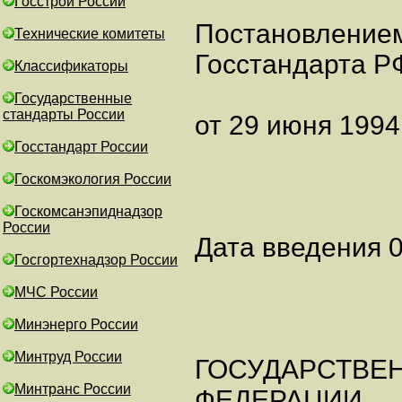
Госстрой России
Постановление
Технические комитеты
Госстандарта Р
Классификаторы
Государственные
стандарты России
от 29 июня 1994 
Госстандарт России
Госкомэкология России
Госкомсанэпиднадзор
России
Дата введения 0
Госгортехнадзор России
МЧС России
Минэнерго России
Минтруд России
ГОСУДАРСТВЕ
Минтранс России
ФЕДЕРАЦИИ