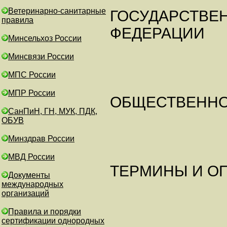
Ветеринарно-санитарные
ГОСУДАРСТВЕ
правила
ФЕДЕРАЦИИ
Минсельхоз России
Минсвязи России
МПС России
МПР России
ОБЩЕСТВЕННО
СанПиН, ГН, МУК, ПДК,
ОБУВ
Минздрав России
МВД России
ТЕРМИНЫ И О
Документы
международных
организаций
Правила и порядки
сертификации однородных