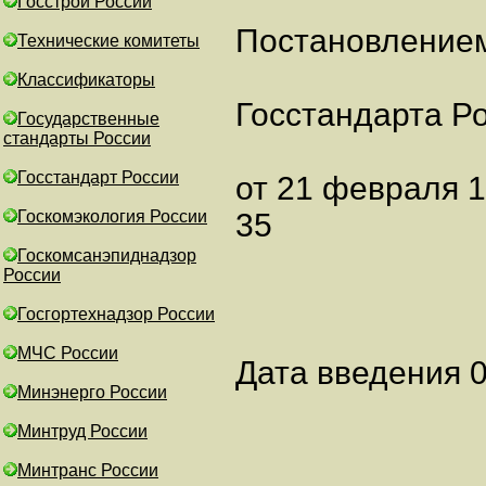
Госстрой России
Постановление
Технические комитеты
Классификаторы
Госстандарта Р
Государственные
стандарты России
Госстандарт России
от 21 февраля 1
Госкомэкология России
35
Госкомсанэпиднадзор
России
Госгортехнадзор России
МЧС России
Дата введения 0
Минэнерго России
Минтруд России
Минтранс России