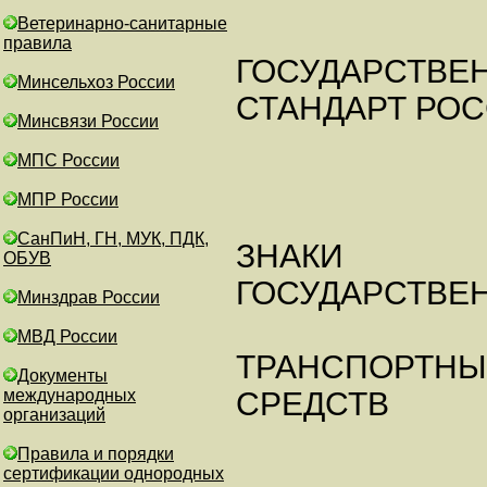
Ветеринарно-санитарные
правила
ГОСУДАРСТВЕ
Минсельхоз России
СТАНДАРТ РО
Минсвязи России
МПС России
МПР России
СанПиН, ГН, МУК, ПДК,
ЗНАКИ
ОБУВ
ГОСУДАРСТВЕ
Минздрав России
МВД России
ТРАНСПОРТНЫ
Документы
международных
СРЕДСТВ
организаций
Правила и порядки
сертификации однородных