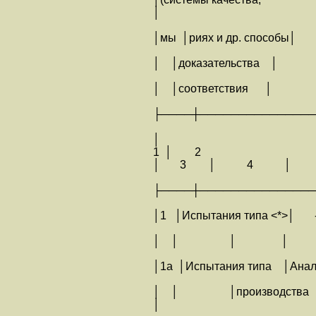
│
│мы │риях и др. спосо
│ │доказательст
│ │соответстви
├────┼───────────────
│
1 │ 2
│ 3 │ 4 │
├────┼───────────────
│1 │Испытания типа
│ │ │ │
│1а │Испытания типа │
│ │ │производ
│