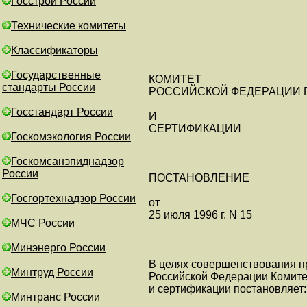
Госстрой России
Технические комитеты
Классификаторы
Государственные
КОМИТЕТ
стандарты России
РОССИЙСКОЙ ФЕДЕРАЦИИ 
Госстандарт России
И
СЕРТИФИКАЦИИ
Госкомэкология России
Госкомсанэпиднадзор
России
ПОСТАНОВЛЕНИЕ
Госгортехнадзор России
от
25 июля 1996 г. N 15
МЧС России
Минэнерго России
В целях совершенствования п
Минтруд России
Российской Федерации Комите
и сертификации постановляет:
Минтранс России