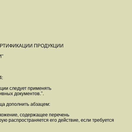
ЕРТИФИКАЦИИ ПРОДУКЦИИ
И"
4:
кции следует применять
вных документов.".
аца дополнить абзацем:
ложение, содержащее перечень
рую распространяется его действие, если требуется