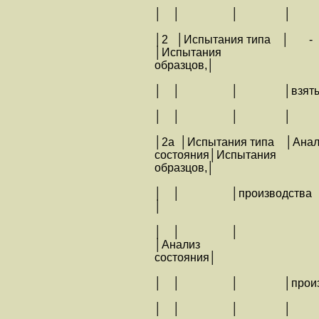
│ │ │ │
│2 │Испытания типа │
│Испытания
образцов,│
│ │ │ │взятых у 
│ │ │ │
│2а │Испытания типа │Анал
состояния│Испытания
образцов,│
│ │ │производства │вз
│
│ │ │
│Анализ
состояния│
│ │ │ │произв
│ │ │ │