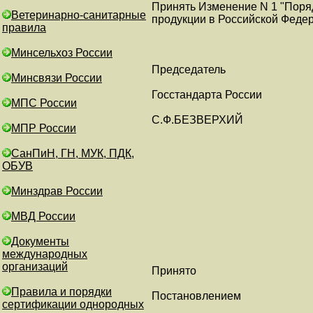
Принять Изменение N 1 "Поря
Ветеринарно-санитарные
продукции в Российской Федер
правила
Минсельхоз России
Председатель
Минсвязи России
Госстандарта России
МПС России
С.Ф.БЕЗВЕРХИЙ
МПР России
СанПиН, ГН, МУК, ПДК,
ОБУВ
Минздрав России
МВД России
Документы
международных
организаций
Принято
Правила и порядки
Постановлением
сертификации однородных