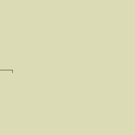
────┐