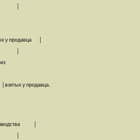
 │
 -
продавца │
 │
из
ятых у продавца.
одства │
 │