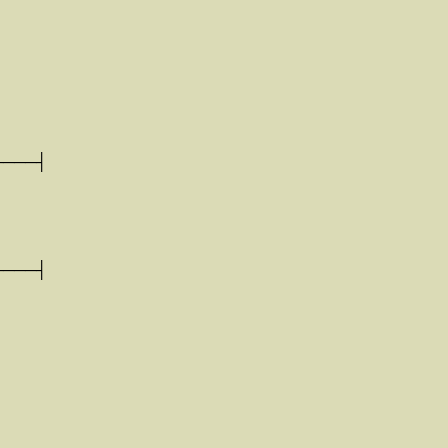
────┤
────┤