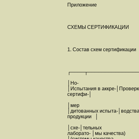
Приложение
СХЕМЫ СЕРТИФИКАЦИИ
1. Состав схем сертификации
┌────┬───────────────
│Но-
│Испытания в аккре-│Проверка
сертифи-│
│мер
│дитованных испыта-│водства
продукции │
│схе-│тельных
лаборато- │мы качества)
│(системы качества,