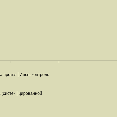
───┬────────────────┬───────────────────
 произ- │Инсп. контроль
 (систе- │цированной