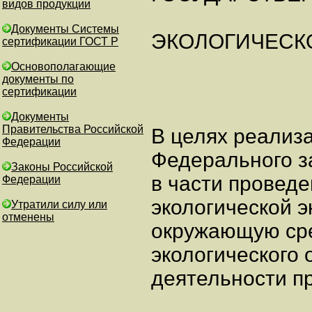
видов продукции
Документы Системы
ЭКОЛОГИЧЕСК
сертификации ГОСТ Р
Основополагающие
документы по
сертификации
Документы
Правительства Российской
В целях реализ
Федерации
Федерального за
Законы Российской
в части провед
Федерации
экологической э
Утратили силу или
отменены
окружающую сре
экологического 
деятельности п