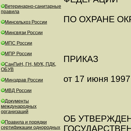
Ветеринарно-санитарные
правила
ПО ОХРАНЕ О
Минсельхоз России
Минсвязи России
МПС России
МПР России
ПРИКАЗ
СанПиН, ГН, МУК, ПДК,
ОБУВ
от 17 июня 1997 
Минздрав России
МВД России
Документы
международных
организаций
ОБ УТВЕРЖДЕ
Правила и порядки
ГОСУДАРСТВЕ
сертификации однородных