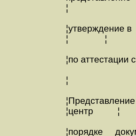
¦
¦утверждени
¦ ¦
¦по аттест
¦ ¦
¦Представление
¦центр ¦
¦порядке до