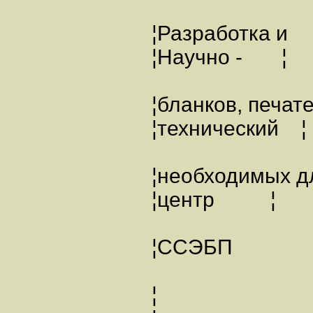
¦Разработка и
¦Научно - ¦
¦бланков, пе
¦технический ¦
¦необходимы
¦центр ¦
¦ССЭБП ¦
¦ ¦ ¦