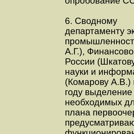
опробование С
6. Сводному
департаменту э
промышленности
А.Г.), Финансо
России (Шкатову
науки и информ
(Комарову А.В.)
году выделение
необходимых д
плана первооче
предусматрива
функционирова