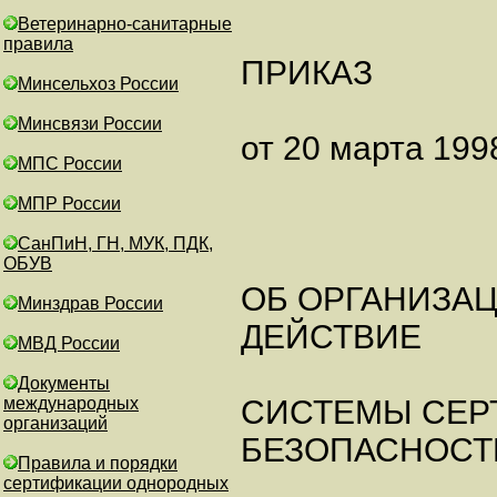
Ветеринарно-санитарные
правила
ПРИКАЗ
Минсельхоз России
Минсвязи России
от 20 марта 199
МПС России
МПР России
СанПиН, ГН, МУК, ПДК,
ОБУВ
ОБ ОРГАНИЗАЦ
Минздрав России
ДЕЙСТВИЕ
МВД России
Документы
международных
СИСТЕМЫ СЕР
организаций
БЕЗОПАСНОСТ
Правила и порядки
сертификации однородных