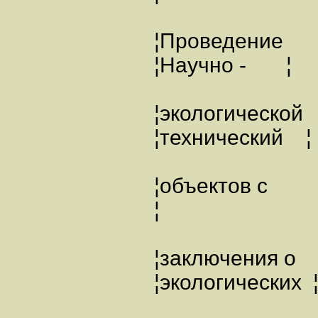
¦Проведение 
¦Научно - ¦
¦экологическо
¦технический ¦
¦объектов 
¦
¦заключени
¦экологических 