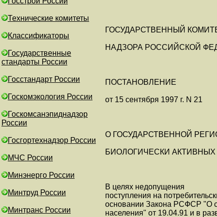
Госстрой России
Технические комитеты
ГОСУДАРСТВЕННЫЙ КОМИТ
Классификаторы
НАДЗОРА РОССИЙСКОЙ ФЕ
Государственные
стандарты России
Госстандарт России
ПОСТАНОВЛЕНИЕ
Госкомэкология России
от 15 сентября 1997 г. N 21
Госкомсанэпиднадзор
России
О ГОСУДАРСТВЕННОЙ РЕГ
Госгортехнадзор России
БИОЛОГИЧЕСКИ АКТИВНЫХ 
МЧС России
Минэнерго России
В целях недопущения
Минтруд России
поступления на потребительск
основании Закона РСФСР "О с
Минтранс России
населения" от 19.04.91 и в ра