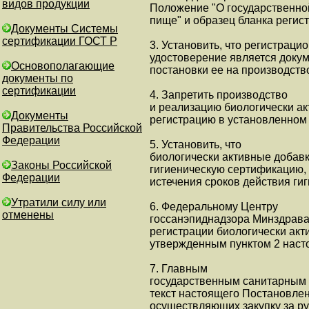
видов продукции
Положение "О государственной
пище" и образец бланка регис
Документы Системы
сертификации ГОСТ Р
3. Установить, что регистраци
удостоверение является докум
Основополагающие
постановки ее на производств
документы по
сертификации
4. Запретить производство
и реализацию биологически а
Документы
регистрацию в установленном 
Правительства Российской
Федерации
5. Установить, что
биологически активные добав
Законы Российской
гигиеническую сертификацию,
Федерации
истечения сроков действия ги
Утратили силу или
6. Федеральному Центру
отменены
госсанэпиднадзора Минздрава
регистрации биологически акт
утвержденным пунктом 2 наст
7. Главным
государственным санитарным 
текст настоящего Постановлен
осуществляющих закупку за р