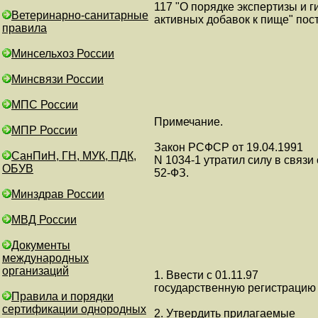
117 "О порядке экспертизы и 
Ветеринарно-санитарные
активных добавок к пище" пос
правила
Минсельхоз России
Минсвязи России
МПС России
Примечание.
МПР России
Закон РСФСР от 19.04.1991
СанПиН, ГН, МУК, ПДК,
N 1034-1 утратил силу в связи
ОБУВ
52-ФЗ.
Минздрав России
МВД России
Документы
международных
организаций
1. Ввести с 01.11.97
государственную регистрацию 
Правила и порядки
сертификации однородных
2. Утвердить прилагаемые