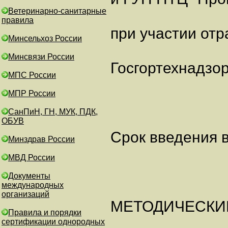
Ветеринарно-санитарные
правила
при участии от
Минсельхоз России
Минсвязи России
Госгортехнадзо
МПС России
МПР России
СанПиН, ГН, МУК, ПДК,
ОБУВ
Срок введения в
Минздрав России
МВД России
Документы
международных
организаций
МЕТОДИЧЕСКИ
Правила и порядки
сертификации однородных