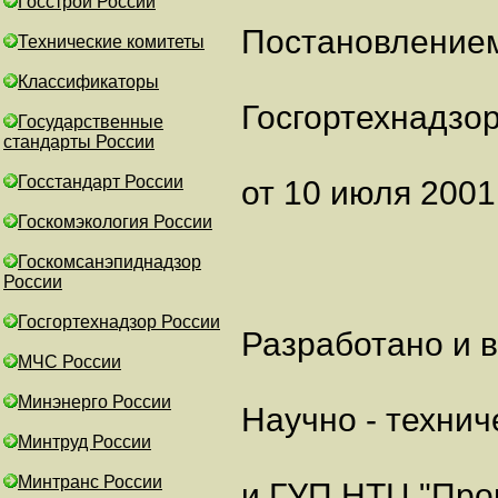
Госстрой России
Постановление
Технические комитеты
Классификаторы
Госгортехнадзо
Государственные
стандарты России
Госстандарт России
от 10 июля 2001 
Госкомэкология России
Госкомсанэпиднадзор
России
Госгортехнадзор России
Разработано и 
МЧС России
Минэнерго России
Научно - техни
Минтруд России
Минтранс России
и ГУП НТЦ "Про