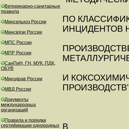
Ветеринарно-санитарные
правила
ПО КЛАССИФИ
Минсельхоз России
ИНЦИДЕНТОВ 
Минсвязи России
МПС России
ПРОИЗВОДСТВ
МПР России
МЕТАЛЛУРГИЧ
СанПиН, ГН, МУК, ПДК,
ОБУВ
И КОКСОХИМИ
Минздрав России
ПРОИЗВОДСТВ
МВД России
Документы
международных
организаций
Правила и порядки
В
сертификации однородных