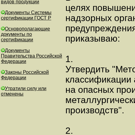
видов продукции
целях повышени
Документы Системы
надзорных орга
сертификации ГОСТ Р
предупреждения
Основополагающие
документы по
приказываю:
сертификации
Документы
Правительства Российской
1.
Федерации
Утвердить "Мет
Законы Российской
классификации 
Федерации
на опасных про
Утратили силу или
отменены
металлургическ
производств".
2.