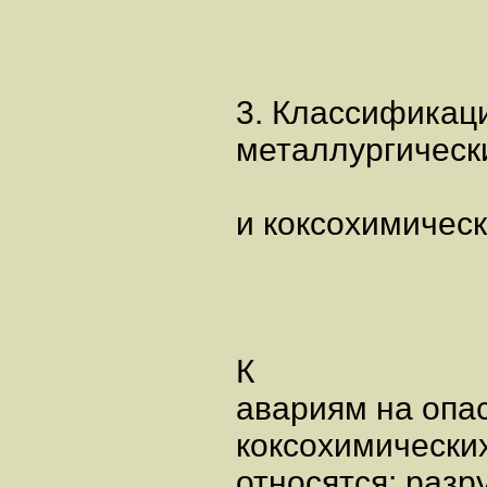
3. Классификац
металлургическ
и коксохимичес
К
авариям на опа
коксохимически
относятся: разр