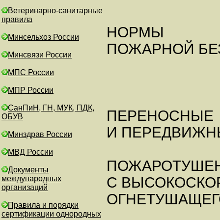
Ветеринарно-санитарные
правила
НОРМЫ
Минсельхоз России
ПОЖАРНОЙ БЕ
Минсвязи России
МПС России
МПР России
СанПиН, ГН, МУК, ПДК,
ПЕРЕНОСНЫЕ
ОБУВ
И ПЕРЕДВИЖН
Минздрав России
МВД России
ПОЖАРОТУШЕ
Документы
международных
С ВЫСОКОСКО
организаций
ОГНЕТУШАЩЕГ
Правила и порядки
сертификации однородных