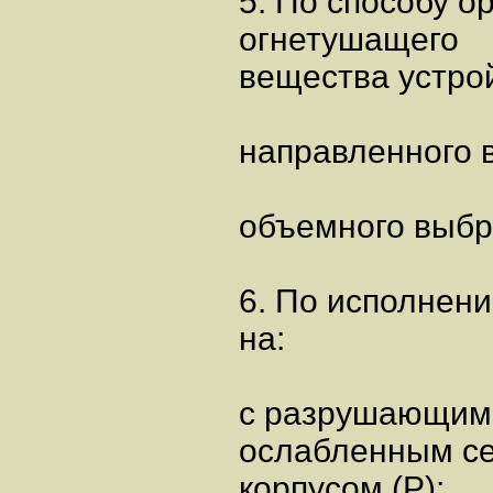
5. По способу о
огнетушащего
вещества устро
направленного 
объемного выбр
6. По исполнен
на:
с разрушающимс
ослабленным с
корпусом (Р);