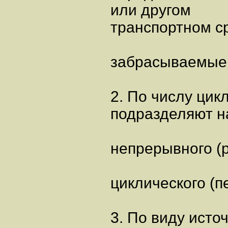
или другом
транспортном ср
забрасываемые 
2. По числу цик
подразделяют н
непрерывного (р
циклического (п
3. По виду ист