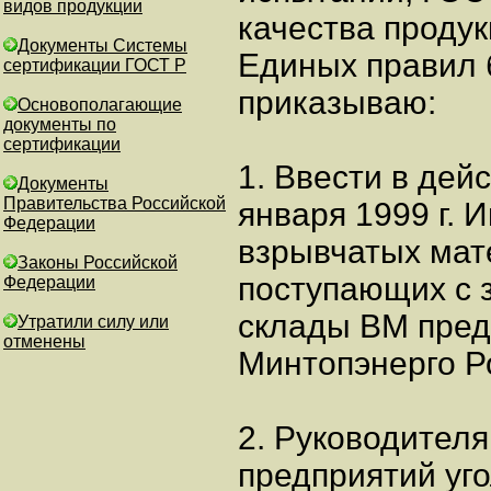
видов продукции
качества продук
Документы Системы
Единых правил 
сертификации ГОСТ Р
приказываю:
Основополагающие
документы по
сертификации
1. Ввести в дейс
Документы
Правительства Российской
января 1999 г. 
Федерации
взрывчатых мат
Законы Российской
поступающих с з
Федерации
склады ВМ пред
Утратили силу или
отменены
Минтопэнерго Р
2. Руководител
предприятий уг