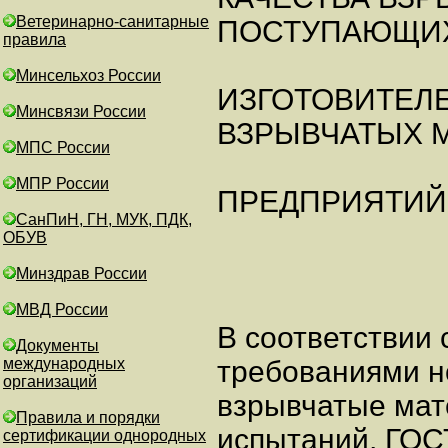
Ветеринарно-санитарные
ПОСТУПАЮЩИХ
правила
Минсельхоз России
ИЗГОТОВИТЕЛ
Минсвязи России
ВЗРЫВЧАТЫХ 
МПС России
МПР России
ПРЕДПРИЯТИЙ
СанПиН, ГН, МУК, ПДК,
ОБУВ
Минздрав России
МВД России
В соответствии 
Документы
международных
требованиями н
организаций
взрывчатые мат
Правила и порядки
испытаний, ГОС
сертификации однородных