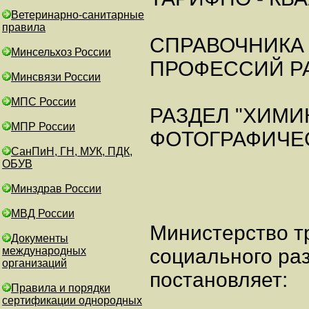
Ветеринарно-санитарные
правила
СПРАВОЧНИКА 
Минсельхоз России
ПРОФЕССИЙ РА
Минсвязи России
МПС России
РАЗДЕЛ "ХИМИК
МПР России
ФОТОГРАФИЧЕ
СанПиН, ГН, МУК, ПДК,
ОБУВ
Минздрав России
МВД России
Министерство т
Документы
международных
социального ра
организаций
постановляет:
Правила и порядки
сертификации однородных