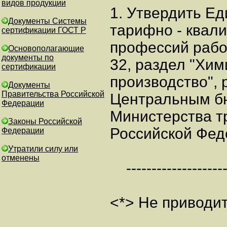
видов продукции
1. Утвердить Е
Документы Системы
тарифно - квал
сертификации ГОСТ Р
профессий рабо
Основополагающие
документы по
32, раздел "Хим
сертификации
производство",
Документы
Правительства Российской
Центральным бю
Федерации
Министерства т
Законы Российской
Российской Фед
Федерации
Утратили силу или
отменены
---------------------
<*> Не приводит