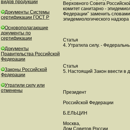
видов продукции
Верховного Совета Российской 
комитет санитарно - эпидемио
Документы Системы
Федерации" заменить словами 
сертификации ГОСТ Р
эпидемиологического надзора
Основополагающие
документы по
сертификации
Статья
4. Утратила силу. - Федеральны
Документы
Правительства Российской
Федерации
Статья
Законы Российской
5. Настоящий Закон ввести в д
Федерации
Утратили силу или
отменены
Президент
Российской Федерации
Б.ЕЛЬЦИН
Москва,
Дом Советов России