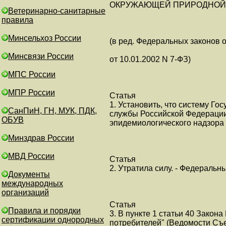
ОКРУЖАЮЩЕЙ ПРИРОДНОЙ
Ветеринарно-санитарные
правила
Минсельхоз России
(в ред. Федеральных законов о
Минсвязи России
от 10.01.2002 N 7-ФЗ)
МПС России
МПР России
Статья
1. Установить, что систему Го
СанПиН, ГН, МУК, ПДК,
службы Российской Федерации 
ОБУВ
эпидемиологического надзора
Минздрав России
МВД России
Статья
2. Утратила силу. - Федеральны
Документы
международных
организаций
Статья
Правила и порядки
3. В пункте 1 статьи 40 Закон
сертификации однородных
потребителей" (Ведомости Съ