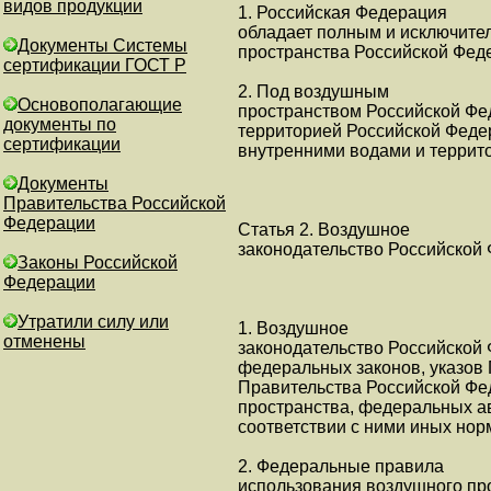
видов продукции
1. Российская Федерация
обладает полным и исключите
Документы Системы
пространства Российской Фед
сертификации ГОСТ Р
2. Под воздушным
Основополагающие
пространством Российской Фе
документы по
территорией Российской Федер
сертификации
внутренними водами и террит
Документы
Правительства Российской
Федерации
Статья 2. Воздушное
законодательство Российской
Законы Российской
Федерации
Утратили силу или
1. Воздушное
отменены
законодательство Российской 
федеральных законов, указов
Правительства Российской Фе
пространства, федеральных а
соответствии с ними иных но
2. Федеральные правила
использования воздушного пр