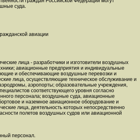
ственности граждан Российской Федерации могут
ушные суда.
гражданской авиации
еские лица - разработчики и изготовители воздушных
техники; авиационные предприятия и индивидуальные
яющие и обеспечивающие воздушные перевозки и
ские лица, осуществляющие техническое обслуживание и
 аэродромы, аэропорты; образовательные учреждения,
пециалистов соответствующего уровня согласно
нного персонала; воздушные суда, авиационные
 бортовое и наземное авиационное оборудование и
ические лица, деятельность которых непосредственно
пасности полетов воздушных судов или авиационной
нный персонал.