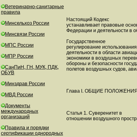
Ветеринарно-санитарные
правила
Настоящий Кодекс
Минсельхоз России
устанавливает правовые осно
Федерации и деятельности в о
Минсвязи России
Государственное
МПС России
регулирование использования
деятельности в области авиац
МПР России
экономики в воздушных перево
обороны и безопасности госуд
СанПиН, ГН, МУК, ПДК,
полетов воздушных судов, ави
ОБУВ
Минздрав России
Глава I. ОБЩИЕ ПОЛОЖЕНИ
МВД России
Документы
международных
Статья 1. Суверенитет в
организаций
отношении воздушного простр
Правила и порядки
сертификации однородных