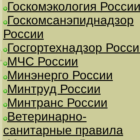
Госкомэкология Росси
Госкомсанэпиднадзор
России
Госгортехнадзор Росси
МЧС России
Минэнерго России
Минтруд России
Минтранс России
Ветеринарно-
санитарные правила