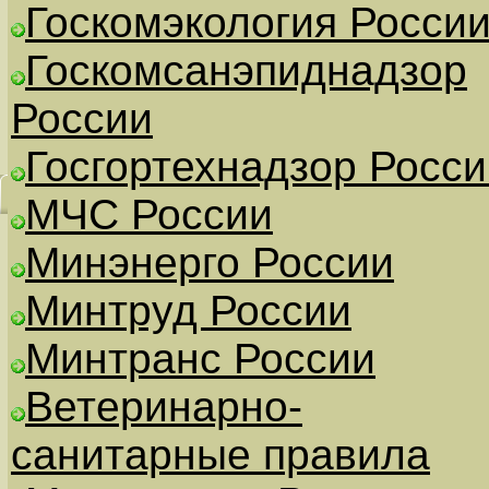
Госкомэкология Росси
Госкомсанэпиднадзор
России
Госгортехнадзор Росси
МЧС России
Минэнерго России
Минтруд России
Минтранс России
Ветеринарно-
санитарные правила