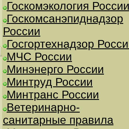
Госкомэкология Росси
Госкомсанэпиднадзор
России
Госгортехнадзор Росси
МЧС России
Минэнерго России
Минтруд России
Минтранс России
Ветеринарно-
санитарные правила